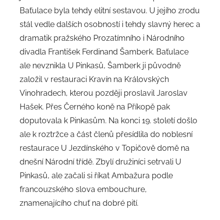
Baťulace byla tehdy elitní sestavou. U jejího zrodu
stál vedle dalších osobností i tehdy slavný herec a
dramatik pražského Prozatímního i Národního
divadla František Ferdinand Šamberk. Baťulace
ale nevznikla U Pinkasů, Šamberk ji původně
založil v restauraci Kravín na Královských
Vinohradech, kterou později proslavil Jaroslav
Hašek. Přes Černého koně na Příkopě pak
doputovala k Pinkasům. Na konci 19. století došlo
ale k roztržce a část členů přesídlila do noblesní
restaurace U Jezdínského v Topičově domě na
dnešní Národní třídě. Zbylí družiníci setrvali U
Pinkasů, ale začali si říkat Ambažura podle
francouzského slova embouchure,
znamenajícího chuť na dobré pití.