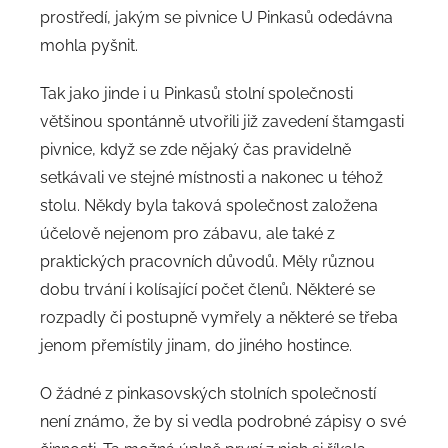
prostředí, jakým se pivnice U Pinkasů odedávna
mohla pyšnit.
Tak jako jinde i u Pinkasů stolní společnosti
většinou spontánně utvořili již zavedení štamgasti
pivnice, když se zde nějaký čas pravidelně
setkávali ve stejné místnosti a nakonec u téhož
stolu. Někdy byla taková společnost založena
účelově nejenom pro zábavu, ale také z
praktických pracovních důvodů. Měly různou
dobu trvání i kolísající počet členů. Některé se
rozpadly či postupně vymřely a některé se třeba
jenom přemístily jinam, do jiného hostince.
O žádné z pinkasovských stolních společností
není známo, že by si vedla podrobné zápisy o své