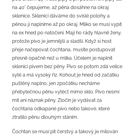
na 40° čepujeme, až pěna dosáhne na okraj
sklenice. Sklenici dáváme do svislé polohy a
pěnou ji naplníme až po okraj. Mlíko se musí vypít
na ex hned po natočení. Mají ho rády hlavně ženy,
protože pivo je jemnější a sladší. Když si host
přeje načepovat čochtana, musíte postupovat
přesně opačně než u mlíka. Účelem je naplnit
sklenici pivem bez pěny. Pivo se potom zdá velice
syté a má vysoký říz. Kohout je hned od začátku
puštěný naplno, jen zpočátku necháme
přebytečnou pěnu vytéct mimo sklo. Pivo nesmí
mít ani náznak pěny. Zločin je vydávat za
čochtana odkapané pivo nebo takové, které
ztratilo pěnu dlouhým stáním.
Čochtan se musí pít čerstvý a takový je milován