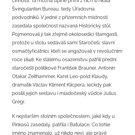
činnosti. Ta možná úplně první z nich si říkala
Švingulanten Bureau, tedy Úřadovna
podvodníků. V jedné z přízemních místností
zasedala společnost nazvaná Historický stůl.
Pojmenovali ji tak zřejmě okolosedící štamgasti,
protože u stolu sedávali samí Staročeši, slavní
osmačtyřicátníci, kteří se angažovali v revolučním
roce 1848. Ke stálému osazenstvu patřili přední
staročeští politikové František Brauner, Antonín
Otakar Zeithammer, Karel Leo-pold Klaudy,
dramatik Václav Kliment Klicpera, leckdy pak
posílil jejich sestavu i mladočeský vůdce Julius
Grégr.
K nejstarším stolním společnostem, jaké kdy u
Pinkasů zasedaly, patřila i Baťulace. Co tohle
jméno znamenalo, už nikdo neví, ale právě