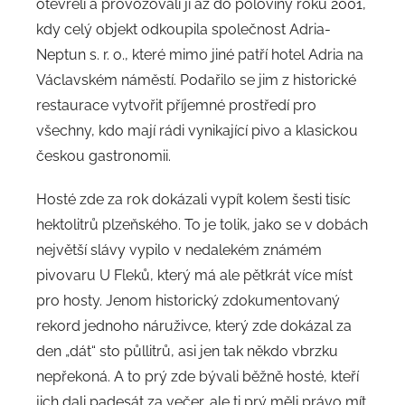
otevřeli a provozovali ji až do poloviny roku 2001,
kdy celý objekt odkoupila společnost Adria-
Neptun s. r. o., které mimo jiné patří hotel Adria na
Václavském náměstí. Podařilo se jim z historické
restaurace vytvořit příjemné prostředí pro
všechny, kdo mají rádi vynikající pivo a klasickou
českou gastronomii.
Hosté zde za rok dokázali vypít kolem šesti tisíc
hektolitrů plzeňského. To je tolik, jako se v dobách
největší slávy vypilo v nedalekém známém
pivovaru U Fleků, který má ale pětkrát více míst
pro hosty. Jenom historický zdokumentovaný
rekord jednoho náruživce, který zde dokázal za
den „dát“ sto půllitrů, asi jen tak někdo vbrzku
nepřekoná. A to prý zde bývali běžně hosté, kteří
jich dali padesát za večer, ale ti prý měli právo mít