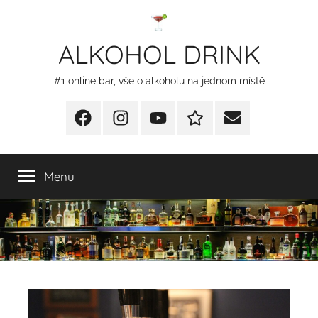
Přejít
k
ALKOHOL DRINK
obsahu
#1 online bar, vše o alkoholu na jednom místě
Facebook
Instagram
YT
Redakční
E-
kontakty
mail
Menu