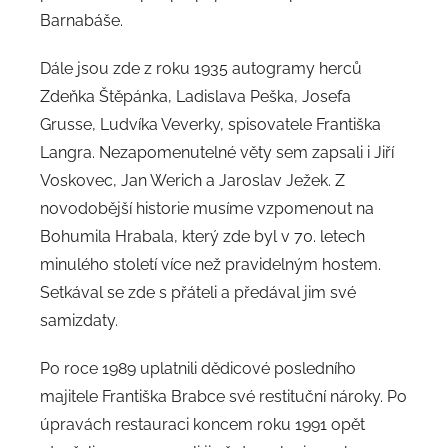
Barnabáše.
Dále jsou zde z roku 1935 autogramy herců
Zdeňka Štěpánka, Ladislava Peška, Josefa
Grusse, Ludvíka Veverky, spisovatele Františka
Langra. Nezapomenutelné věty sem zapsali i Jiří
Voskovec, Jan Werich a Jaroslav Ježek. Z
novodobější historie musíme vzpomenout na
Bohumila Hrabala, který zde byl v 70. letech
minulého století více než pravidelným hostem.
Setkával se zde s přáteli a předával jim své
samizdaty.
Po roce 1989 uplatnili dědicové posledního
majitele Františka Brabce své restituční nároky. Po
úpravách restauraci koncem roku 1991 opět