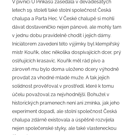
V pivnici U Pinkasů zasedala v devadesátých
letech 19. století také stolní společnost Česká
chalupa a Parta Hec. V České chalupě si mohli
dávat dostaveníčko nejen pánové, ale mohly tam
v jednu dobu pravidelně chodit i jejich dámy.
Iniciátorem zavedení této výjimky byl klempířský
mistr Kouřík, otec několika dospívajících dcer, prý
oslňujících krasavic. Kouřík měl rád pivo a
zároveň mu bylo doma uloženo dcery výhodně
provdat za vhodné mladé muže. A tak jejich
solidnost prověřoval v prostředí, které k tomu
účelu považoval za nejvhodnější. Bohužel v
historických pramenech není ani zmínka, jak jeho
experiment dopadl, ale stolní společnost Česká
chalupa zdárně existovala a úspěšně rozvíjela
nejen společenské styky, ale také vlasteneckou