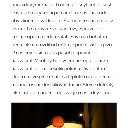
opravdovými znalci. Ti oceňují i šnyt neboli košt.
Dává si ho i výčepní po naražení nového sudu,
aby zkontroloval kvalitu. Štamgasti si ho dávali v
pivnicích na závěr své návštěvy. Správně se
čepuje opět na jeden zátah. Šnyt má bohatou
pěnu, ale na rozdíl od mlíka je pod ní vidět i pivo.
U nás nejrozšířenější způsob čepování je
nadvakrát. Mnohdy ho ovšem nečepují jenom
nadvakrát, ale na několik pokusů. Pivo přitom
ztrácí na své plné chuti, na teplotě i řízu a pěna se
mění v cosi neidentifikovatelného. Stejně důležitý
jako čistota a umění čepovat je i následný servis.