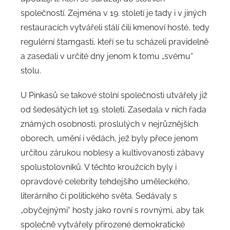
společností. Zejména v 19. století je tady i v jiných
restauracích vytvářeli stálí čili kmenoví hosté, tedy
regulérní štamgasti, kteří se tu scházeli pravidelně
a zasedali v určité dny jenom k tomu „svému“
stolu.
U Pinkasů se takové stolní společnosti utvářely již
od šedesátých let 19. století. Zasedala v nich řada
známých osobností, proslulých v nejrůznějších
oborech, umění i vědách, jež byly přece jenom
určitou zárukou noblesy a kultivovanosti zábavy
spolustolovníků. V těchto kroužcích byly i
opravdové celebrity tehdejšího uměleckého,
literárního či politického světa. Sedávaly s
„obyčejnými“ hosty jako rovní s rovnými, aby tak
společně vytvářely přirozené demokratické