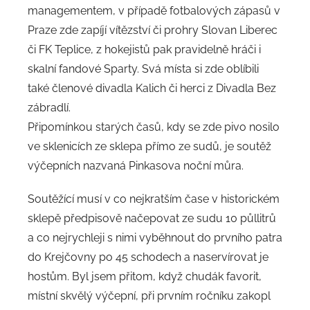
managementem, v případě fotbalových zápasů v
Praze zde zapíjí vítězství či prohry Slovan Liberec
či FK Teplice, z hokejistů pak pravidelně hráči i
skalní fandové Sparty. Svá místa si zde oblíbili
také členové divadla Kalich či herci z Divadla Bez
zábradlí.
Připomínkou starých časů, kdy se zde pivo nosilo
ve sklenicích ze sklepa přímo ze sudů, je soutěž
výčepních nazvaná Pinkasova noční můra.
Soutěžící musí v co nejkratším čase v historickém
sklepě předpisově načepovat ze sudu 10 půllitrů
a co nejrychleji s nimi vyběhnout do prvního patra
do Krejčovny po 45 schodech a naservírovat je
hostům. Byl jsem přitom, když chudák favorit,
místní skvělý výčepní, při prvním ročníku zakopl