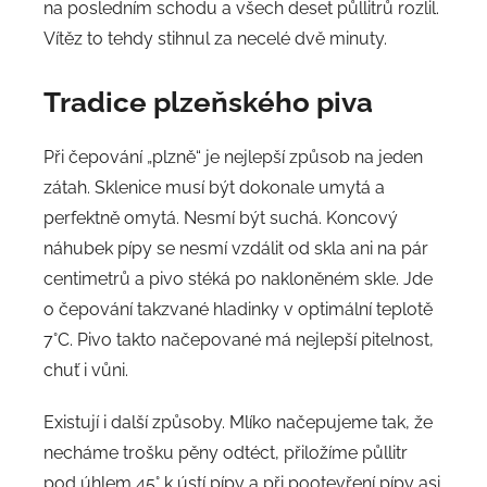
na posledním schodu a všech deset půllitrů rozlil.
Vítěz to tehdy stihnul za necelé dvě minuty.
Tradice plzeňského piva
Při čepování „plzně“ je nejlepší způsob na jeden
zátah. Sklenice musí být dokonale umytá a
perfektně omytá. Nesmí být suchá. Koncový
náhubek pípy se nesmí vzdálit od skla ani na pár
centimetrů a pivo stéká po nakloněném skle. Jde
o čepování takzvané hladinky v optimální teplotě
7°C. Pivo takto načepované má nejlepší pitelnost,
chuť i vůni.
Existují i další způsoby. Mlíko načepujeme tak, že
necháme trošku pěny odtéct, přiložíme půllitr
pod úhlem 45° k ústí pípy a při pootevření pípy asi