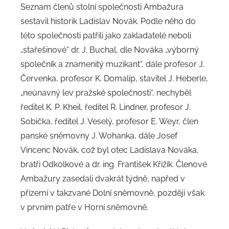
Seznam členů stolní společnosti Ambažura
sestavil historik Ladislav Novák. Podle něho do
této společnosti patřili jako zakladatelé neboli
„stařešinové“ dr. J. Buchal, dle Nováka „výborný
společník a znamenitý muzikant“, dále profesor J.
Červenka, profesor K. Domalíp, stavitel J. Heberle,
„neúnavný lev pražské společnosti“, nechyběl
ředitel K. P. Kheil, ředitel R. Lindner, profesor J.
Sobička, ředitel J. Veselý, profesor E. Weyr, člen
panské sněmovny J. Wohanka, dále Josef
Vincenc Novák, což byl otec Ladislava Nováka,
bratři Odkolkové a dr. ing. František Křižík. Členové
Ambažury zasedali dvakrát týdně, napřed v
přízemí v takzvané Dolní sněmovně, později však
v prvním patře v Horní sněmovně.