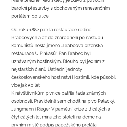
Marie Sněžné. Nad sklepy je zdivo z původní
barokní přestavby s dochovaným renesančním
portálem do ulice.
Od roku 1882 patřila restaurace rodině
Brabcových a až do znárodnění po nástupu
komunistů nesla jméno „Brabcova plzeňská
restaurace U Pinkasů“. Pan Brabec byl
uznávaným hostinským. Dlouho byl jedním z
nejstarších členů Ústřední jednoty
československého hostinství Hostimil, kde působil
více jak 50 let.
K návštěvníkům pivnice patřila řada známých
osobností. Pravidelně sem chodil na pivo Palacký,
Jungmann i Rieger. V pamětní knize z třicátých a
čtyřicátých let minulého století najdeme na
prvním místě podpis papežského preláta