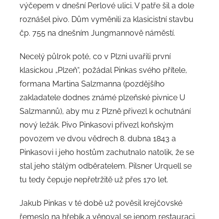
výčepem v dnešní Perlové ulici. V patře šil a dole
roznášel pivo. Dům vyměnili za klasicistní stavbu
čp. 755 na dnešním Jungmannově náměstí.
Necelý půlrok poté, co v Plzni uvařili první
klasickou „Plzeň“, požádal Pinkas svého přítele,
formana Martina Salzmanna (pozdějšího
zakladatele dodnes známé plzeňské pivnice U
Salzmannů), aby mu z Plzně přivezl k ochutnání
nový ležák. Pivo Pinkasovi přivezl koňským
povozem ve dvou vědrech 8. dubna 1843 a
Pinkasovi i jeho hostům zachutnalo natolik, že se
stal jeho stálým odběratelem. Pilsner Urquell se
tu tedy čepuje nepřetržitě už přes 170 let.
Jakub Pinkas v té době už pověsil krejčovské
řemeslo na hřebík a věnoval se jenom restauraci.