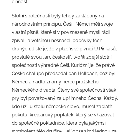
činnost.
Stolní společnosti byly tehdy zakládány na
národnostním principu. Češi i Němci měli svoje
vlastní písně, které si v povznesené mysli rádi
zpívali, a většinou nesnášeli popěvky těch
druhých. Jisté je, že v plzeňské pivnici U Pinkasů,
proslulé svou „arcičeskostí“, tvořili zdejší stolní
společnosti výhradně Češi. Kuriózní je, že právě
České chalupě předsedal pan Hellbach, což byl
Němec a nadto známý herec pražského
Německého divadla. Členy své společnosti však
prý byl považovaný za upřímného Čecha. Každý,
kdo užil u stolu německé slovo, musel zaplatit
pokutu, krejcarový poplatek, který se vhazoval
do společné pokladnice, která byla jakýmsi
symbolem této družiny. Její obsah byl jednou za