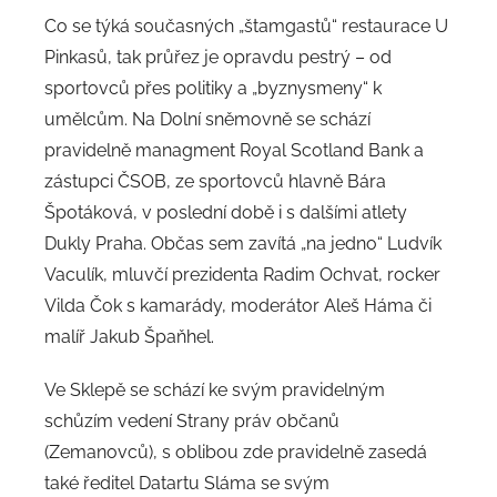
Co se týká současných „štamgastů“ restaurace U
Pinkasů, tak průřez je opravdu pestrý – od
sportovců přes politiky a „byznysmeny“ k
umělcům. Na Dolní sněmovně se schází
pravidelně managment Royal Scotland Bank a
zástupci ČSOB, ze sportovců hlavně Bára
Špotáková, v poslední době i s dalšími atlety
Dukly Praha. Občas sem zavítá „na jedno“ Ludvík
Vaculík, mluvčí prezidenta Radim Ochvat, rocker
Vilda Čok s kamarády, moderátor Aleš Háma či
malíř Jakub Špaňhel.
Ve Sklepě se schází ke svým pravidelným
schůzím vedení Strany práv občanů
(Zemanovců), s oblibou zde pravidelně zasedá
také ředitel Datartu Sláma se svým