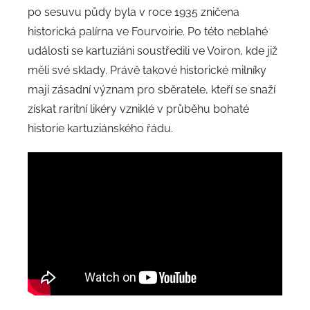
po sesuvu půdy byla v roce 1935 zničena
historická palírna ve Fourvoirie. Po této neblahé
události se kartuziáni soustředili ve Voiron, kde již
měli své sklady. Právě takové historické milníky
mají zásadní význam pro sběratele, kteří se snaží
získat raritní likéry vzniklé v průběhu bohaté
historie kartuziánského řádu.