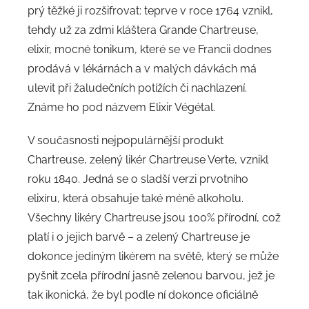
prý těžké ji rozšifrovat: teprve v roce 1764 vznikl,
tehdy už za zdmi kláštera Grande Chartreuse,
elixír, mocné tonikum, které se ve Francii dodnes
prodává v lékárnách a v malých dávkách má
ulevit při žaludečních potížích či nachlazení.
Známe ho pod názvem Elixir Végétal.
V současnosti nejpopulárnější produkt
Chartreuse, zelený likér Chartreuse Verte, vznikl
roku 1840. Jedná se o sladší verzi prvotního
elixíru, která obsahuje také méně alkoholu.
Všechny likéry Chartreuse jsou 100% přírodní, což
platí i o jejich barvě – a zelený Chartreuse je
dokonce jediným likérem na světě, který se může
pyšnit zcela přírodní jasně zelenou barvou, jež je
tak ikonická, že byl podle ní dokonce oficiálně