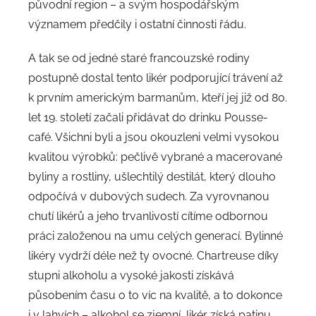
původní region – a svým hospodářským
významem předčily i ostatní činnosti řádu.
A tak se od jedné staré francouzské rodiny
postupně dostal tento likér podporující trávení až
k prvním americkým barmanům, kteří jej již od 80.
let 19. století začali přidávat do drinku Pousse-
café. Všichni byli a jsou okouzleni velmi vysokou
kvalitou výrobků: pečlivě vybrané a macerované
byliny a rostliny, ušlechtilý destilát, který dlouho
odpočívá v dubových sudech. Za vyrovnanou
chutí likérů a jeho trvanlivostí cítíme odbornou
práci založenou na umu celých generací. Bylinné
likéry vydrží déle než ty ovocné. Chartreuse díky
stupni alkoholu a vysoké jakosti získává
působením času o to víc na kvalitě, a to dokonce
i v lahvích – alkohol se zjemní, likér získá patinu,