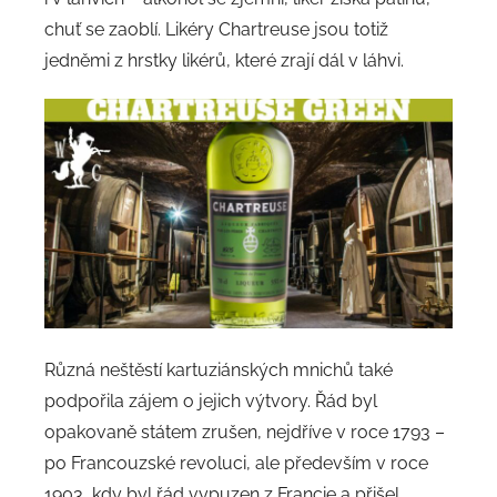
chuť se zaoblí. Likéry Chartreuse jsou totiž
jedněmi z hrstky likérů, které zrají dál v láhvi.
Různá neštěstí kartuziánských mnichů také
podpořila zájem o jejich výtvory. Řád byl
opakovaně státem zrušen, nejdříve v roce 1793 –
po Francouzské revoluci, ale především v roce
1903, kdy byl řád vypuzen z Francie a přišel