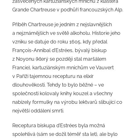
zasvěcených kartuziánských mnichů z kláštera
Grande Chartreuse v podhůří francouzských Alp.
Příběh Chartreuse je jedním z nejslavnějších
a nejznámějších ve světě alkoholu. Historie jeho
vzniku se datuje do roku 1605, kdy předal
François-Annibal d’Estrées, bývalý biskup
z Noyonu (který se později stal maršálem
Francie), kartuziánským mnichům ve Vauvert
v Paříži tajemnou recepturu na elixír
dlouhověkosti. Tehdy to bylo běžné – ve
společnosti kolovaly knihy kouzel a všechny
nabízely formulky na výrobu lektvarů slibující co
největší oddálení smrti.
Receptura biskupa d’Estrées byla možná
spolehlivá (sám se dožil téměř sta let), ale bylo