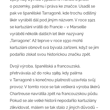
o pozemky, palírnu i práva ke značce. Usadil se
pak ve španělské Tarragoně, kde trochu odlišný
likér vyráběl dál pod jiným názvem. V roce 1921
se kartuziáni vrátili do Francie – v Marseille
vyráběli několik dalších let likér nazývaný
„Tarragone“. Až teprve v roce 1930 mohli
kartuziáni obnovit svá bývalá zařízení, když se jim
podařilo získat svou historickou značku zpět.
Dvojí výroba, španělská a francouzská,
přetrvávala až do roku 1989, kdy palírna
v Tarragoně s konečnou platností uzavřela svůj
provoz. V tomto roce se tak veškerá výroba likérů
Chartreuse navrátila zpět na francouzskou půdu.
Pokud se ale velké historii nepodařilo kartuziány
zlikvidovat, málem se tak stalo z jiných důvodů –