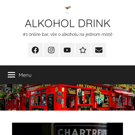
Přejít
k
ALKOHOL DRINK
obsahu
#1 online bar, vše o alkoholu na jednom místě
Facebook
Instagram
YT
Redakční
E-
kontakty
mail
Menu