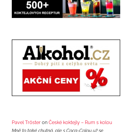
Pavel Trőster
on
České koktejly – Rum s kolou
Mně to také chutná, ale s Coca-Colou už se