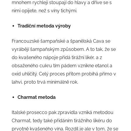
mnohem rychleji stoupají do hlavy a dříve se s
nimi opijete, než s víny tichými.
Tradiční metoda výroby
Francouzské šampaňské a španělská Cava se
vyrábějí šampaňským způsobem. A to tak, že se
do kvašeného nápoje přidá tirážní likér, a z
obsaženého cukru tím pádem vznikne etanol a
oxid uhličitý. Celý proces přitom probíhá přímo v
lahvi, proto trvá minimálně rok.
Charmat metoda
Italské prosecco pak zpravidla vzniká metodou
Charmat, tedy také přidáním tirážního likéru do
prvotně kvašeného vína. Rozdíl je ale v tom, že se