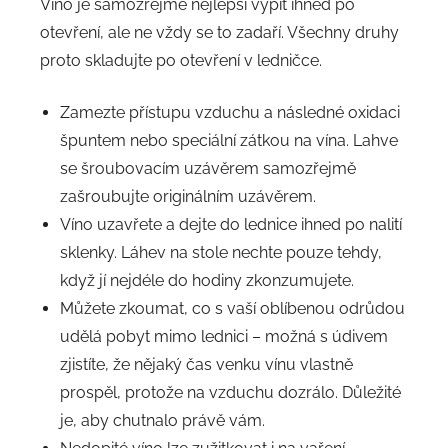
Víno je samozřejmě nejlepší vypít ihned po
otevření, ale ne vždy se to zadaří. Všechny druhy
proto skladujte po otevření v ledničce.
Zamezte přístupu vzduchu a následné oxidaci
špuntem nebo speciální zátkou na vína. Lahve
se šroubovacím uzávěrem samozřejmě
zašroubujte originálním uzávěrem.
Víno uzavřete a dejte do lednice ihned po nalití
sklenky. Láhev na stole nechte pouze tehdy,
když jí nejdéle do hodiny zkonzumujete.
Můžete zkoumat, co s vaší oblíbenou odrůdou
udělá pobyt mimo lednici – možná s údivem
zjistíte, že nějaký čas venku vínu vlastně
prospěl, protože na vzduchu dozrálo. Důležité
je, aby chutnalo právě vám.