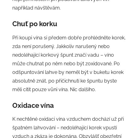
například návštěvám.
Chuť po korku
Při koupi vína si předem dobře prohlédněte korek,
zda není porušený. Jakkoliv narušený nebo
nedoléhající korkový špunt značí vadu – víno
může chutnat po něm nebo být zoxidované. Po
odšpuntování lahve by neměl být v buketu korek
absolutně znát, po přičichnutí ke špuntu byste
měli cítit pouze vůni vína. Nic dalšího.
Oxidace vína
K nechtěné oxidaci vína vzduchem dochází už při
špatném lahvování – nedoléhající korek vpustí
vzduch a zkáza je dokonána. Obzvlášť obezřetní