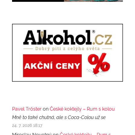
Pavel Trőster
on
České koktejly – Rum s kolou
Mně to také chutná, ale s Coca-Colou už se
24. 7. 2026 18:17
Miroslav Novotný on
České koktejly – Rum s