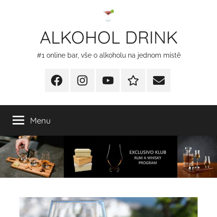
Přejít
k
ALKOHOL DRINK
obsahu
#1 online bar, vše o alkoholu na jednom místě
Facebook
Instagram
YT
Redakční
E-
kontakty
mail
Menu