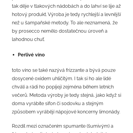
tak děje v tlakových nádobách a do lahví se lije až
hotový produkt. Výroba je tedy rychlejší a levnější
než u šampaňské metody. To ale neznamená, že
by prosecco nemělo dostatečnou úroveň a
lahodnou chuť.
Perlivé víno
toto víno se také nazývá frizzante a bývá pouze
dosycené oxidem uhličitým. I tak si ho ale lidé
chválí a rádi ho popíjejí zejména během letních
večerů. Metoda výroby je tedy stejná, jako když si
doma vyrábíte sifon či sodovku a stejným
způsobem vyrábějí nápojové koncerny limonády.
Rozdíl mezi označením spumante (šumivým) a