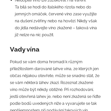
Nedopité víno lze zužitkovat i na vaření.
Ta bílá se hodí do italského rizota nebo do
jemných omáček, červené víno zase využijte
na dušení zvěřiny nebo na hovězí. Nikdy však
do jídla nedávejte víno zkažené – taková vína
již nelze na nic použít.
Vady vína
Pokud se vám doma hromadí k různým
příležitostem darované lahve vína, ze kterých jen
občas nějakou otevřete, může se snadno stát, že
se vám některá láhev zkazí. Rozeznat zkažené
víno může být někdy obtížné. Při rozhodování,
jestli otevřená lahev je, nebo není zkažená se řiďte
podle bodů uvedených níže a vyvarujete se tak
nepříjemnostem při podávání takových vín