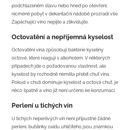
podchlazeném stavu nebo hned po otevření,
nicméně pobyt v dekantační nádobě prozradí vše.
Zapáchající víno nepijte a zlikvidujte.
Octovatění a n
epříjemná kyselost
Octovatění vína způsobují bakterie kyseliny
octové, které reagují s alkoholem. V některých
případech jde o požadovanou vlastnost, ale
kyselost by rozhodně neměla přebít chuť vína.
Pokud v chuti dominuje kyselost a octová chuť, je
něco špatně a víno již není určeno ke konzumaci.
Perlení u tichých vín
U tichých neperlivých vín není přípustné žádné
perlení, bublinky oxidu uhličitého jsou známkou