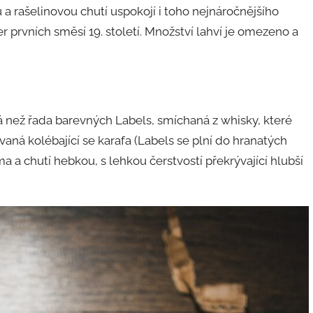
 a rašelinovou chutí uspokojí i toho nejnáročnějšího
r prvních směsí 19. století. Množství lahví je omezeno a
 než řada barevných Labels, smíchaná z whisky, které
ovaná kolébající se karafa (Labels se plní do hranatých
 a chutí hebkou, s lehkou čerstvostí překrývající hlubší