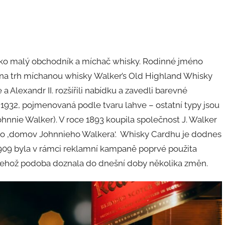
 jako malý obchodník a míchač whisky. Rodinné jméno
dl na trh míchanou whisky Walker’s Old Highland Whisky
 Alexandr II. rozšířili nabídku a zavedli barevné
1932, pojmenovaná podle tvaru lahve – ostatní typy jsou
ohnnie Walker). V roce 1893 koupila společnost J. Walker
jako ‚domov Johnnieho Walkera‘. Whisky Cardhu je dodnes
1909 byla v rámci reklamní kampaně poprvé použita
, jehož podoba doznala do dnešní doby několika změn.