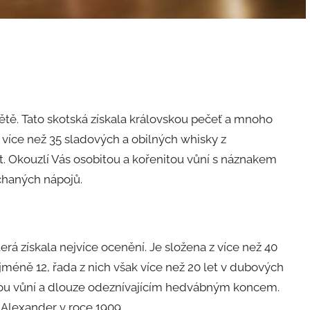
tě. Tato skotská získala královskou pečeť a mnoho
 více než 35 sladových a obilných whisky z
t. Okouzlí Vás osobitou a kořenitou vůní s náznakem
chaných nápojů.
erá získala nejvíce ocenění. Je složena z více než 40
jméně 12, řada z nich však více než 20 let v dubových
kou vůní a dlouze odeznívajícím hedvábným koncem.
Alexander v roce 1909.