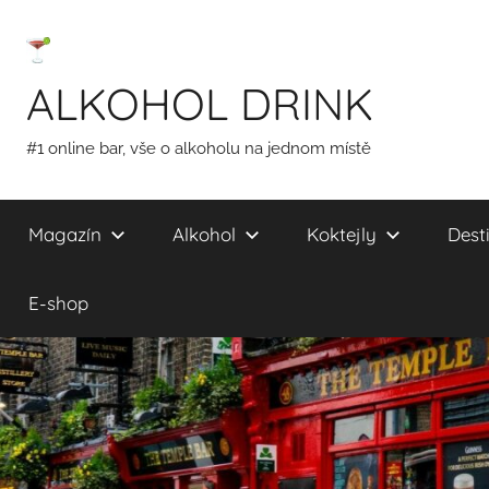
Přejít
k
obsahu
ALKOHOL DRINK
#1 online bar, vše o alkoholu na jednom místě
Magazín
Alkohol
Koktejly
Desti
E-shop