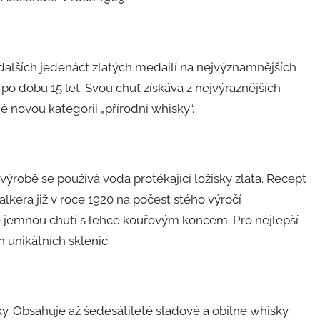
 dalších jedenáct zlatých medailí na nejvýznamnějších
po dobu 15 let. Svou chuť získává z nejvýraznějších
 novou kategorii „přírodní whisky“.
 výrobě se používá voda protékající ložisky zlata. Recept
lkera již v roce 1920 na počest stého výročí
ě jemnou chutí s lehce kouřovým koncem. Pro nejlepší
 unikátních sklenic.
. Obsahuje až šedesátileté sladové a obilné whisky.