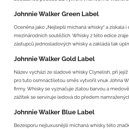
Johnnie Walker Green Label
Oceněna jako „Nejlepší míchaná whisky“ a získala i
mezinárodních soutěžích. Whisky z této edice zraje 
zástupců jednosladových whisky a zakládá tak úplně
Johnnie Walker Gold Label
Název vychází ze sladové whisky Clynelish, při jejíž
pro tuto osmnáctiletou směs vytvořil vnuk Johna Wa
firmy. Whisky se vyznačuje zlatou barvou a medov
zážitek se servíruje ledová do předem namražených
Johnnie Walker Blue Label
Bezesporu nejluxusnější míchaná whisky této značky