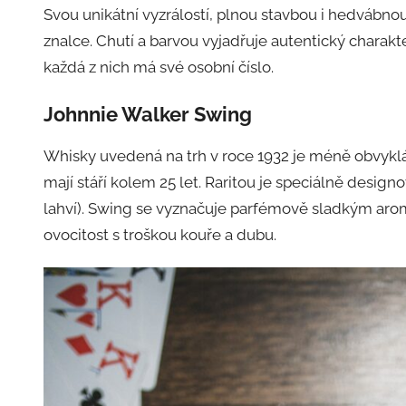
Svou unikátní vyzrálostí, plnou stavbou i hedvábnou
znalce. Chutí a barvou vyjadřuje autentický charakte
každá z nich má své osobní číslo.
Johnnie Walker Swing
Whisky uvedená na trh v roce 1932 je méně obvyklá
mají stáří kolem 25 let. Raritou je speciálně design
lahví). Swing se vyznačuje parfémově sladkým aroma
ovocitost s troškou kouře a dubu.