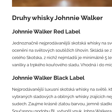
Druhy whisky Johnnie Walker
Johnnie Walker Red Label
Jednoznačně nejprodávanější skotská whisky na svě
ocenění na světových soutěžích lihovin. Skládá se z
celého Skotska, z nichž nejmladší je minimálně 5 le
vanilky a trpkého kouřového sladu. Vhodná i do mí
Johnnie Walker Black Label
Nejprodávanější luxusní skotská whisky na světě, kt
vybraných sladových a obilných whisky zrajících ne
sudech. Zaujme krásně zlatou barvou, jemně slad
Současnou podobu BL vytvořil vnuk Johna Walkera 