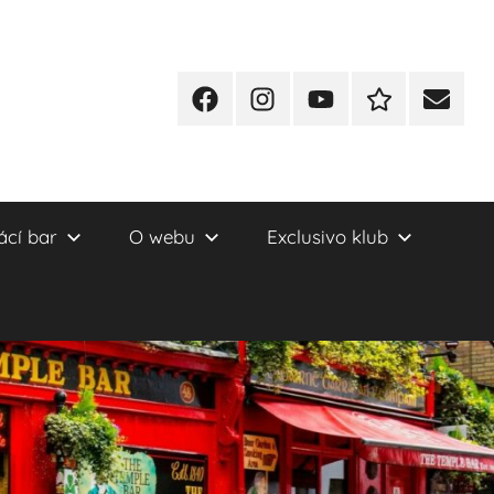
Facebook
Instagram
YT
Redakční
E-
kontakty
mail
cí bar
O webu
Exclusivo klub