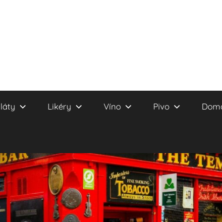
láty
Likéry
Víno
Pivo
Domá