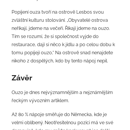
Popíjení ouza tvoří na ostrově Lesbos svou
zvláštní kulturu stolování. „Obyvatelé ostrova
neříkají, jdeme na večeři. Říkají jdeme na ouzo.
Tím se rozumí, že si společnost vyjde do
restaurace, dají si něco k jídlu a po celou dobu k
tomu popíjejí ouzo,“ Na ostrově snad nenajdete
nikoho z dospělých, kdo by tento nápoj nepil.
Závěr
Ouzo je dnes nejvýznamnějším a nejznámějším
řeckým vývozním artiklem.
Až 80 % nápoje směřuje do Německa, kde je
velmi oblíbený. Neotřesitelnou pozici má ve své