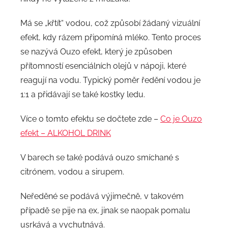
Má se „křtít“ vodou, což způsobí žádaný vizuální
efekt, kdy rázem připomíná mléko. Tento proces
se nazývá Ouzo efekt, který je způsoben
přítomností esenciálních olejů v nápoji, které
reagují na vodu. Typický poměr ředění vodou je
1:1 a přidávají se také kostky ledu.
Více o tomto efektu se dočtete zde –
Co je Ouzo
efekt – ALKOHOL DRINK
V barech se také podává ouzo smíchané s
citrónem, vodou a sirupem.
Neředěné se podává výjimečně, v takovém
případě se pije na ex, jinak se naopak pomalu
usrkává a vychutnává.