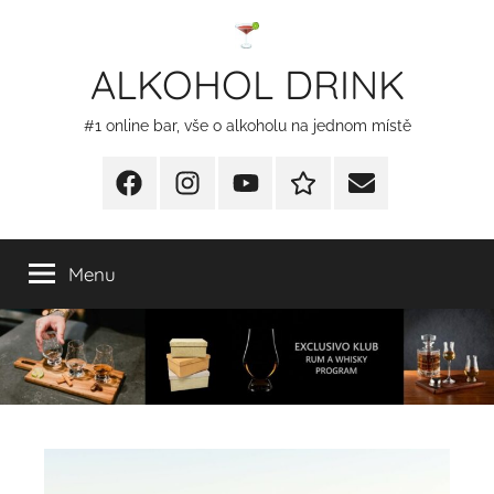
Přejít
k
ALKOHOL DRINK
obsahu
#1 online bar, vše o alkoholu na jednom místě
Facebook
Instagram
YT
Redakční
E-
kontakty
mail
Menu