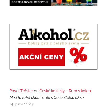
Pavel Trőster
on
České koktejly – Rum s kolou
Mně to také chutná, ale s Coca-Colou už se
24. 7. 2026 18:17