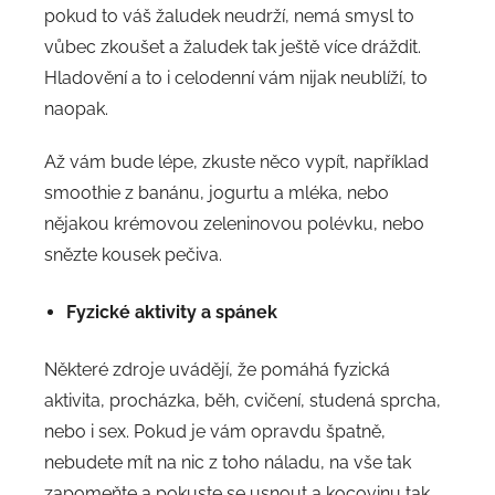
pokud to váš žaludek neudrží, nemá smysl to
vůbec zkoušet a žaludek tak ještě více dráždit.
Hladovění a to i celodenní vám nijak neublíží, to
naopak.
Až vám bude lépe, zkuste něco vypít, například
smoothie z banánu, jogurtu a mléka, nebo
nějakou krémovou zeleninovou polévku, nebo
snězte kousek pečiva.
Fyzické aktivity a spánek
Některé zdroje uvádějí, že pomáhá fyzická
aktivita, procházka, běh, cvičení, studená sprcha,
nebo i sex. Pokud je vám opravdu špatně,
nebudete mít na nic z toho náladu, na vše tak
zapomeňte a pokuste se usnout a kocovinu tak