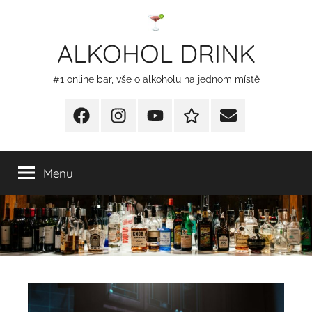
Přejít
k
ALKOHOL DRINK
obsahu
#1 online bar, vše o alkoholu na jednom místě
Facebook
Instagram
YT
Redakční
E-
kontakty
mail
Menu