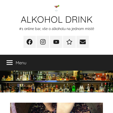
Přejít
k
ALKOHOL DRINK
obsahu
#1 online bar, vše o alkoholu na jednom místě
Facebook
Instagram
YT
Redakční
E-
kontakty
mail
Menu