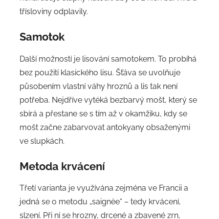
třísloviny odplavily.
Samotok
Další možností je lisování samotokem. To probíhá
bez použití klasického lisu. Šťáva se uvolňuje
působením vlastní váhy hroznů a lis tak není
potřeba. Nejdříve vytéká bezbarvý mošt, který se
sbírá a přestane se s tím až v okamžiku, kdy se
mošt začne zabarvovat antokyany obsaženými
ve slupkách.
Metoda krvácení
Třetí varianta je využívána zejména ve Francii a
jedná se o metodu „saignèe“ – tedy krvácení,
slzení. Při ní se hrozny, drcené a zbavené zrn,