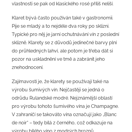
vlastnosti se pak od klasického rosé příliš neliší.
Klaret bývá často používán také v gastronomii.
Pije se mladý a to nejdéle dva roky po sklizni.
Typické pro něj je jarní ochutnávání vín z poslední
sklizně. Klarety se z důvodů jedinečné barvy plní
do průhledných lahví, ale potom je třeba dát si
pozor na uskladnění ve tmě a zabránit jeho
znehodnocení.
Zajímavostí je, že klarety se používají také na
výrobu šumivých vín. Nejčastěji se jedná o
odrůdu Rulandské modré. Nejznámější oblastí
pro výrobu tohoto šumivého vína je Champagne.
V zahraničí se takováto vína označují jako „Blanc
de noir“ – tedy bílá z černého, což odkazuje na
výrobu bílého víno z modrých hroznů.