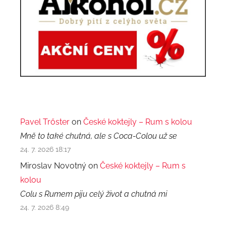
Pavel Trőster
on
České koktejly – Rum s kolou
Mně to také chutná, ale s Coca-Colou už se
24. 7. 2026 18:17
Miroslav Novotný on
České koktejly – Rum s
kolou
Colu s Rumem piju celý život a chutná mi
24. 7. 2026 8:49