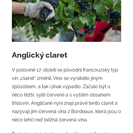
Anglický claret
V polovině 17. století se původní francouzský typ
vín „clairet“ změnil. Víno se vyrábělo jiným
způsobem, a tak i jinak vypadlo. Začalo být o
něco těžší, sytě červené a s vyšším obsahem
tříslovin. Angličané nyní znají právě tento claret a
nazývají jím červená vína z Bordeaux, která jsou o
něco lehčí než běžná červená vína.