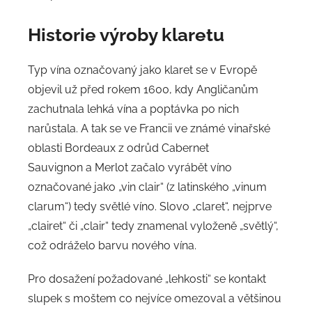
Historie výroby klaretu
Typ vína označovaný jako klaret se v Evropě
objevil už před rokem 1600, kdy Angličanům
zachutnala lehká vína a poptávka po nich
narůstala. A tak se ve Francii ve známé vinařské
oblasti Bordeaux z odrůd Cabernet
Sauvignon a Merlot začalo vyrábět víno
označované jako „vin clair“ (z latinského „vinum
clarum“) tedy světlé víno. Slovo „claret“, nejprve
„clairet“ či „clair“ tedy znamenal vyloženě „světlý“,
což odráželo barvu nového vína.
Pro dosažení požadované „lehkosti“ se kontakt
slupek s moštem co nejvíce omezoval a většinou