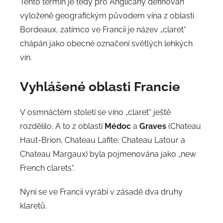
Tento termín je tedy pro Angličany definován
vyloženě geografickým původem vína z oblasti
Bordeaux, zatímco ve Francii je název „claret“
chápán jako obecné označení světlých lehkých
vín.
Vyhlášené oblasti Francie
V osmnáctém století se víno „claret“ ještě
rozdělilo. A to z oblastí
Médoc
a
Graves
(Chateau
Haut-Brion, Chateau Lafite, Chateau Latour a
Chateau Margaux) byla pojmenována jako „new
French clarets“.
Nyní se ve Francii vyrábí v zásadě dva druhy
klaretů.