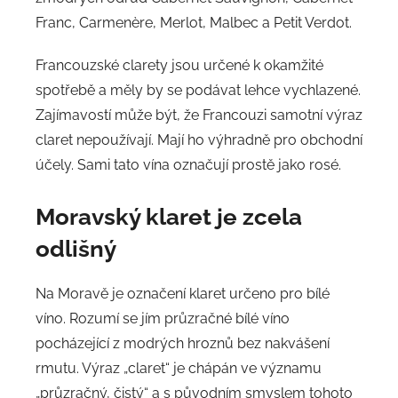
Franc, Carmenère, Merlot, Malbec a Petit Verdot.
Francouzské clarety jsou určené k okamžité
spotřebě a měly by se podávat lehce vychlazené.
Zajímavostí může být, že Francouzi samotní výraz
claret nepoužívají. Mají ho výhradně pro obchodní
účely. Sami tato vína označují prostě jako rosé.
Moravský klaret je zcela
odlišný
Na Moravě je označení klaret určeno pro bílé
víno. Rozumí se jím průzračné bílé víno
pocházející z modrých hroznů bez nakvášení
rmutu. Výraz „claret“ je chápán ve významu
„průzračný, čistý“ a s původním smyslem tohoto