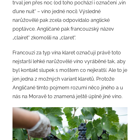
trval jen přes noc (od toho pochází i označení „vin
d’une nuit“ – víno jedné noci). Výsledné
narůžovělé pak zcela odpovídalo anglické
poptávce. Angličané pak francouzský název
„clairet“ zkomolili na „claret“.
Francouzi za typ vína klaret označují právě toto
nejstarší lehké narůžovělé víno vyráběné tak, aby
byl kontakt slupek s moštem co nejkratší. Ale to je
jen jedna z možných variant klaretů. Protože
Angličané tímto pojmem rozumí něco jiného a u
nás na Moravě to znamená ještě úplně jiné víno.