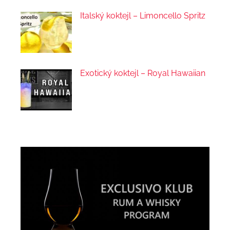
Italský koktejl – Limoncello Spritz
Exotický koktejl – Royal Hawaiian