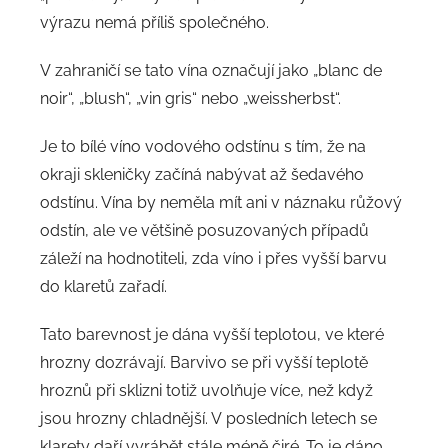
výrazu nemá příliš společného.
V zahraničí se tato vína označují jako „blanc de
noir“, „blush“, „vin gris“ nebo „weissherbst“.
Je to bílé víno vodového odstínu s tím, že na
okraji skleničky začíná nabývat až šedavého
odstínu. Vína by neměla mít ani v náznaku růžový
odstín, ale ve většině posuzovaných případů
záleží na hodnotiteli, zda víno i přes vyšší barvu
do klaretů zařadí.
Tato barevnost je dána vyšší teplotou, ve které
hrozny dozrávají. Barvivo se při vyšší teplotě
hroznů při sklizni totiž uvolňuje více, než když
jsou hrozny chladnější. V posledních letech se
klarety daří vyrábět stále méně čiré. To je dáno