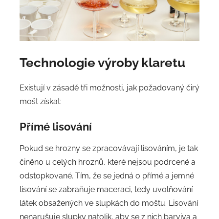
Technologie výroby klaretu
Existují v zásadě tři možnosti, jak požadovaný čirý
mošt získat:
Přímé lisování
Pokud se hrozny se zpracovávají lisováním, je tak
činěno u celých hroznů, které nejsou podrcené a
odstopkované. Tím, že se jedná o přímé a jemné
lisování se zabraňuje maceraci, tedy uvolňování
látek obsažených ve slupkách do moštu. Lisování
nenarušuje slupky natolik, aby se z nich barviva a