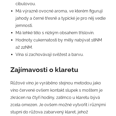
cibulovou.
Má výrazně ovocné aroma, ve kterém figurují
jahody a černé třesně a typické je pro něj vedle
jemnosti.
Má lehké tělo s nízkým obsahem tříslovin.
Hodnoty cukernatosti by měly nabývat 18NM
až 22NM.
Vína si zachovávají svěžest a barvu.
Zajímavosti o klaretu
Růžové víno je vyráběno stejnou metodou jako
víno červené ovšem kontakt slupek s moštem je
zkrácen na čtyři hodiny, zatímco u klaretu bývá
zcela omezen. Je ovšem možné vytvořit i různými
stupni do růžova zabarvený klaret, jehož