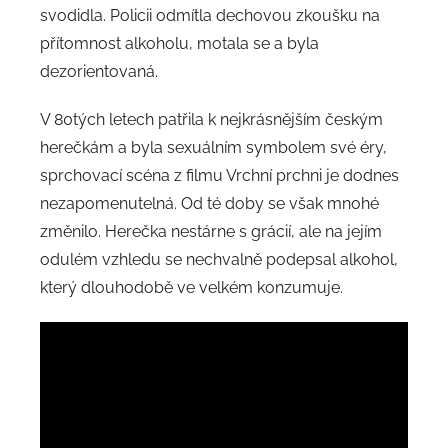
svodidla. Policii odmítla dechovou zkoušku na
přítomnost alkoholu, motala se a byla
dezorientovaná.
V 80tých letech patřila k nejkrásnějším českým
herečkám a byla sexuálním symbolem své éry,
sprchovací scéna z filmu Vrchní prchni je dodnes
nezapomenutelná. Od té doby se však mnohé
změnilo. Herečka nestárne s grácií, ale na jejím
odulém vzhledu se nechvalně podepsal alkohol,
který dlouhodobě ve velkém konzumuje.