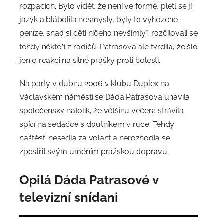
rozpacích. Bylo vidět, že není ve formě, pletl se jí
jazyk a blábolila nesmysly, byly to vyhozené
peníze, snad si děti ničeho nevšimly.“, rozčilovali se
tehdy někteří z rodičů. Patrasová ale tvrdila, že šlo
jen o reakci na silné prášky proti bolesti.
Na party v dubnu 2006 v klubu Duplex na
Václavském náměstí se Dáda Patrasová unavila
společensky natolik, že většinu večera strávila
spící na sedačce s doutníkem v ruce. Tehdy
naštěstí nesedla za volant a nerozhodla se
zpestřit svým uměním pražskou dopravu.
Opilá Dáda Patrasové v
televizní snídani