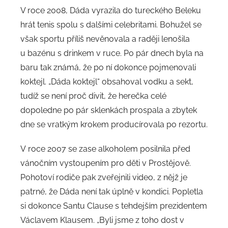
V roce 2008, Dáda vyrazila do tureckého Beleku
hrát tenis spolu s dalšími celebritami. Bohužel se
však sportu příliš nevěnovala a raději lenošila
u bazénu s drinkem v ruce. Po pár dnech byla na
baru tak známá, že po ní dokonce pojmenovali
koktejl. „Dáda koktejl“ obsahoval vodku a sekt,
tudíž se není proč divit, že herečka celé
dopoledne po pár sklenkách prospala a zbytek
dne se vratkým krokem producírovala po rezortu.
V roce 2007 se zase alkoholem posilnila před
vánočním vystoupením pro děti v Prostějově.
Pohotoví rodiče pak zveřejnili video, z nějž je
patrné, že Dáda není tak úplně v kondici. Popletla
si dokonce Santu Clause s tehdejším prezidentem
Václavem Klausem. „Byli jsme z toho dost v