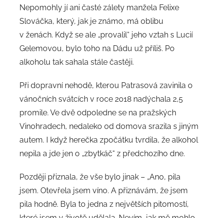
Nepomohly jí ani časté zálety manžela Felixe
Slováčka, který, jak je známo, má oblibu
v ženách. Když se ale „provalil“ jeho vztah s Lucií
Gelemovou, bylo toho na Dádu už příliš. Po
alkoholu tak sahala stále častěji.
Při dopravní nehodě, kterou Patrasová zavinila o
vánočních svátcích v roce 2018 nadýchala 2,5
promile. Ve dvě odpoledne se na pražských
Vinohradech, nedaleko od domova srazila s jiným
autem. I když herečka zpočátku tvrdila, že alkohol
nepila a jde jen o „zbytkáč“ z předchozího dne.
Později přiznala, že vše bylo jinak – „Ano, pila
jsem. Otevřela jsem víno. A přiznávám, že jsem
pila hodně. Byla to jedna z největších pitomostí,
které jsem v životě udělala. Nevím, jak mě mohlo