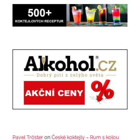
Pavel Trőster
on
České koktejly – Rum s kolou