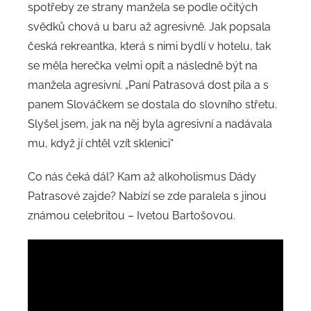
spotřeby ze strany manžela se podle očitých
svědků chová u baru až agresivně. Jak popsala
česká rekreantka, která s nimi bydlí v hotelu, tak
se měla herečka velmi opít a následně být na
manžela agresivní. „Paní Patrasová dost pila a s
panem Slováčkem se dostala do slovního střetu.
Slyšel jsem, jak na něj byla agresivní a nadávala
mu, když jí chtěl vzít sklenici“
Co nás čeká dál? Kam až alkoholismus Dády
Patrasové zajde? Nabízí se zde paralela s jinou
známou celebritou – Ivetou Bartošovou.