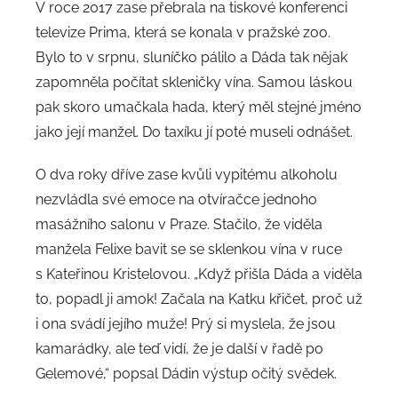
V roce 2017 zase přebrala na tiskové konferenci
televize Prima, která se konala v pražské zoo.
Bylo to v srpnu, sluníčko pálilo a Dáda tak nějak
zapomněla počítat skleničky vína. Samou láskou
pak skoro umačkala hada, který měl stejné jméno
jako její manžel. Do taxíku jí poté museli odnášet.
O dva roky dříve zase kvůli vypitému alkoholu
nezvládla své emoce na otvíračce jednoho
masážního salonu v Praze. Stačilo, že viděla
manžela Felixe bavit se se sklenkou vína v ruce
s Kateřinou Kristelovou. „Když přišla Dáda a viděla
to, popadl ji amok! Začala na Katku křičet, proč už
i ona svádí jejího muže! Prý si myslela, že jsou
kamarádky, ale teď vidí, že je další v řadě po
Gelemové,“ popsal Dádin výstup očitý svědek.