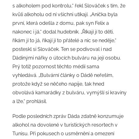
s alkoholem pod kontrolu,“ řekl Slováček s tím, že
kvůli alkoholu od ní všichni utíkají. „Anička byla
první, která odešla z domu, pak syn Felix a
nakonec i já,“ dodal hudebník. „Říkají jí to děti,
říkám jí to já, říkají jí to přátelé a nic se neděje,“
posteskl si Slováček. Ten se podivoval i nad
Dádinými nářky o útocích bulváru na její osobu.
Prý totiž pozornost těchto médií sama
vyhledává. „Bulvární články o Dádě neřeším,
protože když se něčeho napije, tak hned
obvolává kamarádky z bulváru, vymýšlí si kraviny
a lže,“ prohlásil.
Podle posledních zpráv Dáda zdatně konzumuje
alkohol na dovolené v turistických resortech v
Tunisu. Při pokusech o usměrnění a omezení