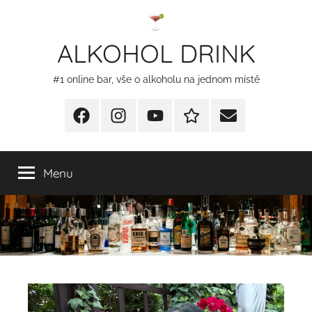
Přejít
k
ALKOHOL DRINK
obsahu
#1 online bar, vše o alkoholu na jednom místě
Facebook
Instagram
YT
Redakční
E-
kontakty
mail
Menu