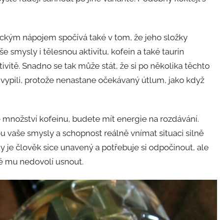
ckým nápojem spočívá také v tom, že jeho složky
 smysly i tělesnou aktivitu, kofein a také taurin
vitě. Snadno se tak může stát, že si po několika těchto
ě vypili, protože nenastane očekávaný útlum, jako když
 množství kofeinu, budete mít energie na rozdávání.
u vaše smysly a schopnost reálně vnímat situaci silně
y je člověk sice unavený a potřebuje si odpočinout, ale
é mu nedovolí usnout.