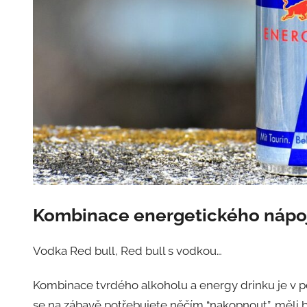
Kombinace energetického nápoj
Vodka Red bull, Red bull s vodkou…
Kombinace tvrdého alkoholu a energy drinku je v p
se na zábavě potřebujete něčím “nakopnout”, měli by