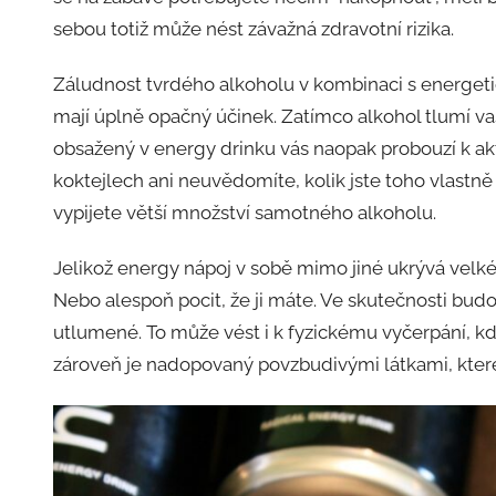
sebou totiž může nést závažná zdravotní rizika.
Záludnost tvrdého alkoholu v kombinaci s energeti
mají úplně opačný účinek. Zatímco alkohol tlumí vaše
obsažený v energy drinku vás naopak probouzí k akti
koktejlech ani neuvědomíte, kolik jste toho vlastn
vypijete větší množství samotného alkoholu.
Jelikož energy nápoj v sobě mimo jiné ukrývá velké
Nebo alespoň pocit, že ji máte. Ve skutečnosti budo
utlumené. To může vést i k fyzickému vyčerpání, kd
zároveň je nadopovaný povzbudivými látkami, kter