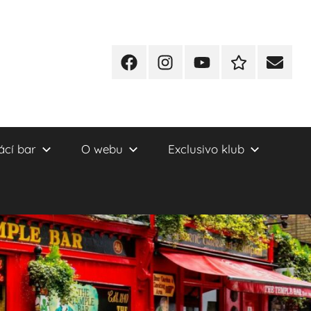
Facebook
Instagram
YT
Redakční
E-
kontakty
mail
cí bar
O webu
Exclusivo klub