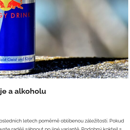
e a alkoholu
osledních letech poměrně oblíbenou záležitostí. Pokud
ste raději sáhnout po jiné variantě. Podobný koktejl s