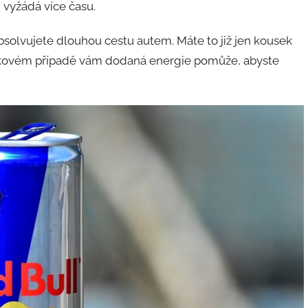
vyžádá více času.
solvujete dlouhou cestu autem. Máte to již jen kousek
 V takovém případě vám dodaná energie pomůže, abyste