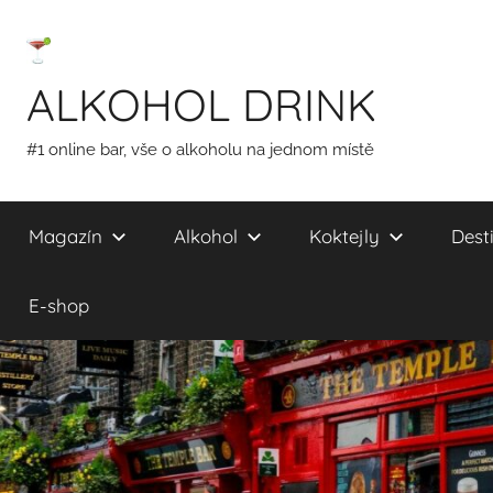
Přejít
k
obsahu
ALKOHOL DRINK
#1 online bar, vše o alkoholu na jednom místě
Magazín
Alkohol
Koktejly
Desti
E-shop