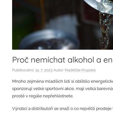
Proč nemíchat alkohol a en
Publikováno:
14. 7. 2023
Autor:
Naděžda Krupská
Mnoho zejména mladších lidí si oblíbilo energetické
sponzorují velké sportovní akce, mají velká barevn
prostě v regále nepřehlédnete.
Výrobci a distributoři se snaží o co největší prodeje t