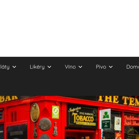
láty
Likéry
Víno
Pivo
Domá