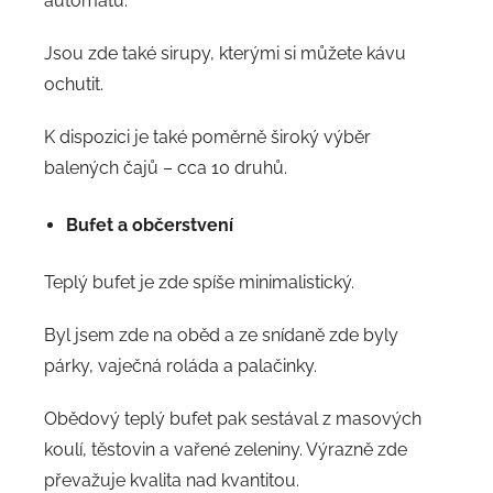
automatu.
Jsou zde také sirupy, kterými si můžete kávu
ochutit.
K dispozici je také poměrně široký výběr
balených čajů – cca 10 druhů.
Bufet a občerstvení
Teplý bufet je zde spíše minimalistický.
Byl jsem zde na oběd a ze snídaně zde byly
párky, vaječná roláda a palačinky.
Obědový teplý bufet pak sestával z masových
koulí, těstovin a vařené zeleniny. Výrazně zde
převažuje kvalita nad kvantitou.