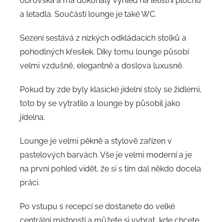
obrovská a má dokonalý výhled na letištní plochu
a letadla. Součástí lounge je také WC.
Sezení sestává z nízkých odkládacích stolků a
pohodlných křesílek. Díky tomu lounge působí
velmi vzdušně, elegantně a doslova luxusně.
Pokud by zde byly klasické jídelní stoly se židlemi,
toto by se vytratilo a lounge by působil jako
jídelna.
Lounge je velmi pěkně a stylově zařízen v
pastelových barvách. Vše je velmi moderní a je
na první pohled vidět, že si s tím dal někdo docela
práci.
Po vstupu s recepcí se dostanete do velké
centrální místnosti a můžete si vybrat, kde chcete