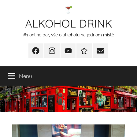
Přejít
k
ALKOHOL DRINK
obsahu
#1 online bar, vše o alkoholu na jednom místě
Facebook
Instagram
YT
Redakční
E-
kontakty
mail
Menu