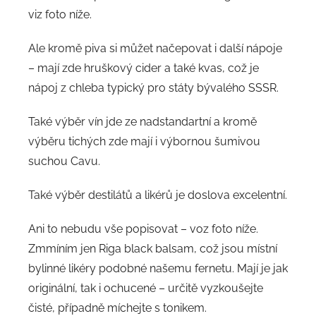
viz foto níže.
Ale kromě piva si můžet načepovat i další nápoje
– mají zde hruškový cider a také kvas, což je
nápoj z chleba typický pro státy bývalého SSSR.
Také výběr vín jde ze nadstandartní a kromě
výběru tichých zde mají i výbornou šumivou
suchou Cavu.
Také výběr destilátů a likérů je doslova excelentní.
Ani to nebudu vše popisovat – voz foto níže.
Zmmíním jen Riga black balsam, což jsou místní
bylinné likéry podobné našemu fernetu. Mají je jak
originální, tak i ochucené – určitě vyzkoušejte
čisté, případně míchejte s tonikem.