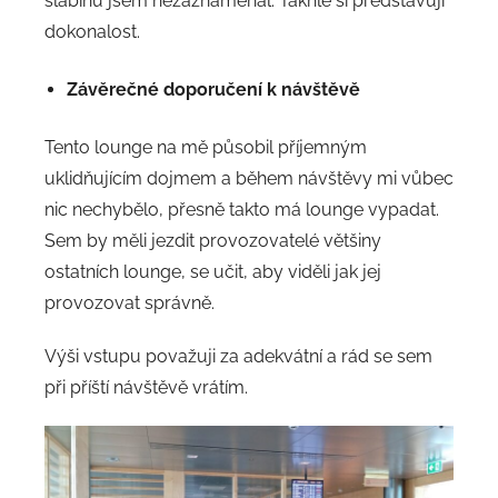
slabinu jsem nezaznamenal. Takhle si představuji
dokonalost.
Závěrečné doporučení k návštěvě
Tento lounge na mě působil příjemným
uklidňujícím dojmem a během návštěvy mi vůbec
nic nechybělo, přesně takto má lounge vypadat.
Sem by měli jezdit provozovatelé většiny
ostatních lounge, se učit, aby viděli jak jej
provozovat správně.
Výši vstupu považuji za adekvátní a rád se sem
při příští návštěvě vrátím.