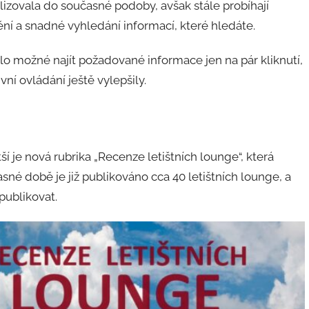
izovala do současné podoby, avšak stále probíhají
nění a snadné vyhledání informací, které hledáte.
lo možné najít požadované informace jen na pár kliknutí,
vní ovládání ještě vylepšily.
í je nová rubrika „Recenze letištních lounge“, která
sné době je již publikováno cca 40 letištních lounge, a
publikovat.