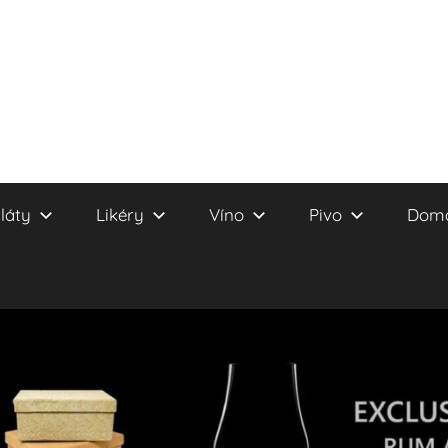
láty
Likéry
Víno
Pivo
Domá