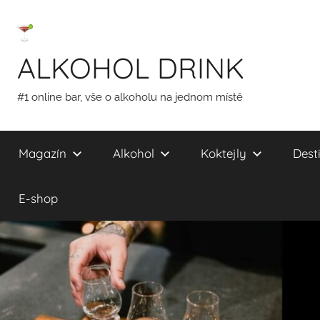
Přejít
k
obsahu
ALKOHOL DRINK
#1 online bar, vše o alkoholu na jednom místě
Magazín
Alkohol
Koktejly
Desti
E-shop