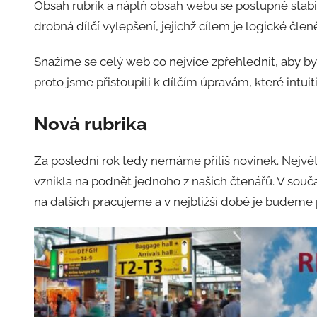
Obsah rubrik a náplň obsah webu se postupně stabil
drobná dílčí vylepšení, jejichž cílem je logické čle
Snažíme se celý web co nejvíce zpřehlednit, aby by
proto jsme přistoupili k dílčím úpravám, které intuiti
Nová rubrika
Za poslední rok tedy nemáme příliš novinek. Největš
vznikla na podnět jednoho z našich čtenářů. V souča
na dalších pracujeme a v nejbližší době je budeme 