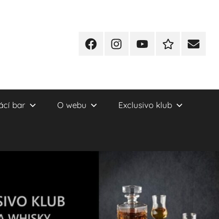
Facebook
Instagram
YT
Redakční
E-
kontakty
mail
cí bar
O webu
Exclusivo klub