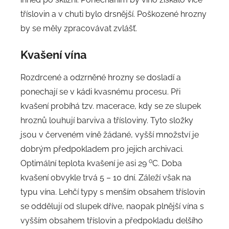
tříslovin a v chuti bylo drsnější. Poškozené hrozny
by se měly zpracovávat zvlášť.
Kvašení
vína
Rozdrcené a odzrněné hrozny se dosladí a
ponechají se v kádi kvasnému procesu. Při
kvašení probíhá tzv. macerace, kdy se ze slupek
hroznů louhují barviva a třísloviny. Tyto složky
jsou v červeném víně žádané, vyšší množství je
dobrým předpokladem pro jejich archivaci.
o
Optimální teplota kvašení je asi 29
C. Doba
kvašení obvykle trvá 5 – 10 dní. Záleží však na
typu vína. Lehčí typy s menším obsahem tříslovin
se oddělují od slupek dříve, naopak plnější vína s
vyšším obsahem tříslovin a předpokladu delšího