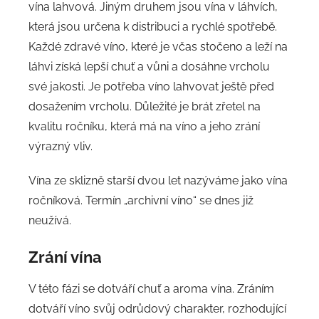
vína lahvová. Jiným druhem jsou vína v láhvích,
která jsou určena k distribuci a rychlé spotřebě.
Každé zdravé víno, které je včas stočeno a leží na
láhvi získá lepší chuť a vůni a dosáhne vrcholu
své jakosti. Je potřeba víno lahvovat ještě před
dosažením vrcholu. Důležité je brát zřetel na
kvalitu ročníku, která má na víno a jeho zrání
výrazný vliv.
Vína ze sklizně starší dvou let nazýváme jako vína
ročníková. Termín „archivní víno“ se dnes již
neužívá.
Zrání vína
V této fázi se dotváří chuť a aroma vína. Zráním
dotváří víno svůj odrůdový charakter, rozhodující