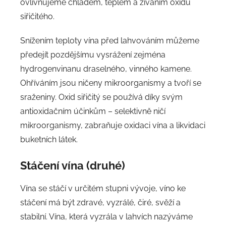
ovlivňujeme chladem, teplem a žíváním oxidu
siřičitého.
Snížením teploty vína před lahvováním můžeme
předejít pozdějšímu vysrážení zejména
hydrogenvinanu draselného, vinného kamene.
Ohříváním jsou ničeny mikroorganismy a tvoří se
sraženiny. Oxid siřičitý se používá díky svým
antioxidačním účinkům – selektivně ničí
mikroorganismy, zabraňuje oxidaci vína a likvidaci
buketních látek.
Stáčení vína (druhé)
Vína se stáčí v určitém stupni vývoje, víno ke
stáčení má být zdravé, vyzrálé, čiré, svěží a
stabilní. Vína, která vyzrála v lahvích nazýváme