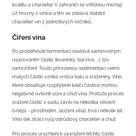
kvalitu a charakter. V zahraničí se většinou míchají
už hrozny z vinice a tím se získává stabilní
charakter vín z jednotlivých ročníků.
Čiření
vína
Po proběhnuté fermentaci nastává samovolným
usazováním částic (kvasinky, barviva, …), tzv.
samočiření. Touto přirozenou sedimentací velmi
malých částic vzniká vrstva kalu a sraženiny. Víno,
které obsahuje rozptýlené kalící částice mohou
negativně ovlivnit vůni a chuť vína. Protože proces
srážení částic v sudu závisí na několika vlivech
(vnější – prostředím, složení vína), trvá i několik let.
Víno tak ztrácí svůj odrůdový charakter a chuť.
Pro proces urychlení k vysrážení těchto částic