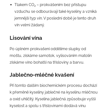
Tlakem CO
– prokvášením bez přístupu
2
vzduchu se odbourávají také kyseliny a vzniká
jemnější typ vín. V poslední době je tento druh
vín velmi žádaný.
Lisování
vína
Po úplném prokvašení oddělíme slupky od
moštu, získáme samotok, vylisováním matolin
získáme víno bohatší na třísloviny a barvu.
Jablečno-mléčné kvašení
Při tomto dalším biochemickém procesu dochází
k přeměně kyseliny jablečné na kyselinu mléčnou
a oxid uhličitý. Kyselina jablečná způsobuje vyšší
kyselost a spolu s tříslovinami dodává vínu