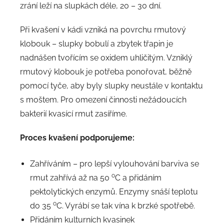
zrání leží na slupkách déle, 20 – 30 dní.
Při kvašení v kádi vzniká na povrchu rmutový
klobouk – slupky bobulí a zbytek třapin je
nadnášen tvořícím se oxidem uhličitým. Vzniklý
rmutový klobouk je potřeba ponořovat, běžně
pomocí tyče, aby byly slupky neustále v kontaktu
s moštem. Pro omezení činnosti nežádoucích
bakterií kvasící rmut zasíříme.
Proces kvašení podporujeme:
Zahříváním – pro lepší vylouhování barviva se
o
rmut zahřívá až na 50
C a přidáním
pektolytických enzymů. Enzymy snáší teplotu
o
do 35
C. Vyrábí se tak vína k brzké spotřebě.
Přidáním kulturních kvasinek