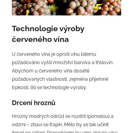
Technologie výroby
červeného vína
U červeného vína je oproti vínu bílému
požadováno vyšší množství barviva a tříslovin.
Abychom u červeného vína dosáhli
požadovaných vlastností, zejména příjemné
trpkosti, liší se technologie výroby.
Drcení hroznů
Hrozny modrých odrůd se rozdrtí (pomelou) a
odzrní – zbaví se třapin. Mělo by se tak učinit
ihned po sklizni. Ponecháním by víno získalo více