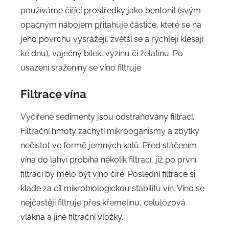
používáme čiřící prostředky jako bentonit (svým
opačným nábojem přitahuje částice, které se na
jeho povrchu vysrážejí, zvětší se a rychleji klesají
ke dnu), vaječný bílek, vyzinu či želatinu. Po
usazení sraženiny se víno filtruje.
Filtrace
vína
Vyčiřené sedimenty jsou odstraňovány filtrací.
Filtrační hmoty zachytí mikrooganismy a zbytky
nečistot ve formě jemných kalů. Před stáčením
vína do lahví probíhá několik filtrací, již po první
filtraci by mělo být víno čiré. Poslední filtrace si
klade za cíl mikrobiologickou stabilitu vín. Víno se
nejčastěji filtruje přes křemelinu, celulózová
vlákna a jiné filtrační vložky.