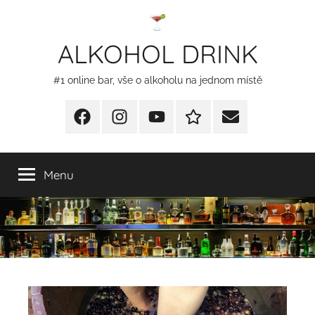
Přejít
k
ALKOHOL DRINK
obsahu
#1 online bar, vše o alkoholu na jednom místě
Facebook
Instagram
YT
Redakční
E-
kontakty
mail
Menu