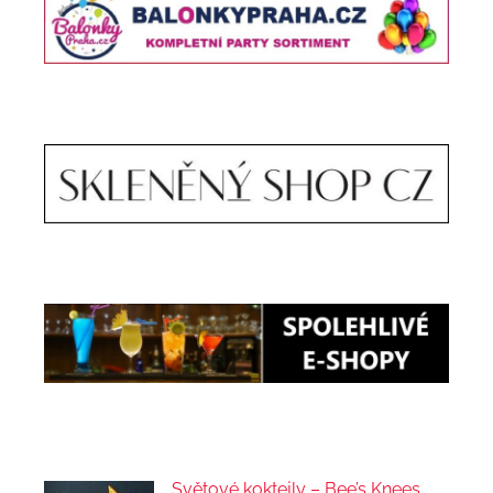
Světové koktejly – Bee’s Knees