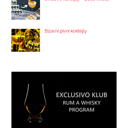
Bizarní pivní koktejly