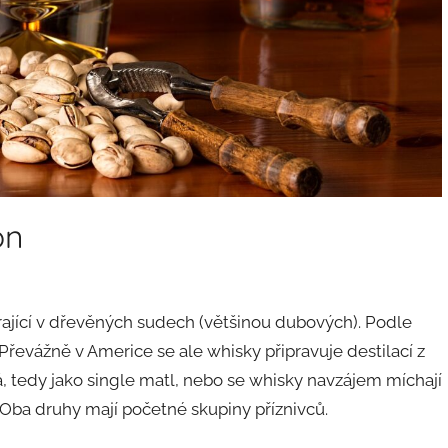
on
zrající v dřevěných sudech (většinou dubových). Podle
Převážně v Americe se ale whisky připravuje destilací z
 tedy jako single matl, nebo se whisky navzájem míchají
 Oba druhy mají početné skupiny příznivců.