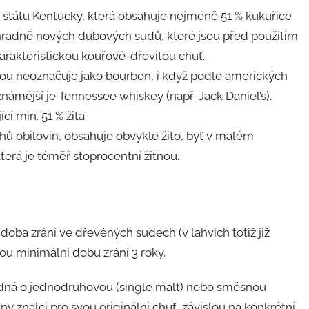
 státu Kentucky, která obsahuje nejméně 51 % kukuřice
ýhradně nových dubových sudů, které jsou před použitím
rakteristickou kouřově-dřevitou chuť.
nou neoznačuje jako bourbon, i když podle amerických
ámější je Tennessee whiskey (např. Jack Daniel’s).
cí min. 51 % žita
ruhů obilovin, obsahuje obvykle žito, byť v malém
erá je téměř stoprocentní žitnou.
doba zrání ve dřevěných sudech (v lahvích totiž již
ou minimální dobu zrání 3 roky.
e jedná o jednodruhovou (single malt) nebo směsnou
 znalci pro svou originální chuť, závislou na konkrétní