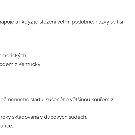
ápoje a i když je složení velmi podobné, názvy se liší
 amerických
vodem z Kentucky
 z ječmenného sladu, sušeného většinou kouřem z
tři roky skladovaná v dubových sudech.
uřice.