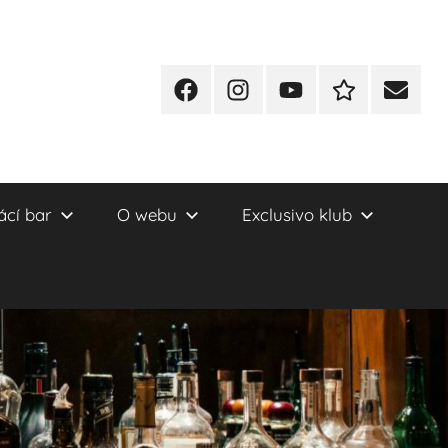
Facebook
Instagram
YT
Redakční
E-
kontakty
mail
cí bar
O webu
Exclusivo klub