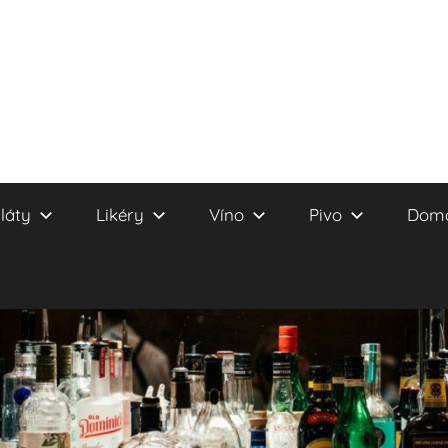
láty
Likéry
Víno
Pivo
Domá