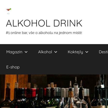
Přejít
k
obsahu
ALKOHOL DRINK
#1 online bar, vše o alkoholu na jednom místě
Magazín
Alkohol
Koktejly
Desti
E-shop