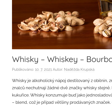
Whisky – Whiskey – Bourb
Publikováno:
10. 7. 2021
Autor:
Naděžda Krupská
Whisky je alkoholický nápoj destilovaný z obilnin, 
znalců nechutnají žádné dvě značky whisky stejně. 
kukuřice. Whisky konzumuje buď jako jednosladová,
– blend, což je případ většiny prodávaných značek.