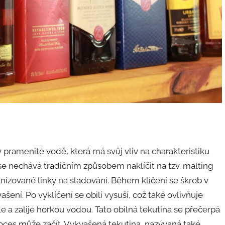
v pramenité vodě, která má svůj vliv na charakteristiku
n se nechává tradičním způsobem naklíčit na tzv. malting
izované linky na sladování. Během klíčení se škrob v
ašení. Po vyklíčení se obilí vysuší, což také ovlivňuje
 a zalije horkou vodou. Tato obilná tekutina se přečerpá
roces může začít. Vykvašená tekutina, nazývaná také