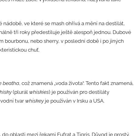
 nádobě, ve které se mash ohřívá a mění na destilát,
lně tři roky předestiluje ještě alespoň jednou. Dubové
m bourbonu, nebo sherry, v poslední době i po jiných
kteristickou chuť.
e beatha
, což znamená „voda života“. Tento fakt znamená,
hisky
(plurál
whiskies
) je používán pro destiláty
ůvodní tvar
whiskey
je používán v Irsku a USA.
, do oblasti mezi řekami Eufrat a Tigris. Důvod je prostý.