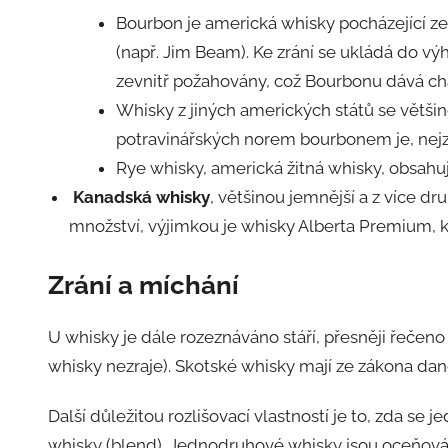
Bourbon je americká whisky pocházející ze
(např. Jim Beam). Ke zrání se ukládá do v
zevnitř požahovány, což Bourbonu dává cha
Whisky z jiných amerických států se větši
potravinářských norem bourbonem je, nejzn
Rye whisky, americká žitná whisky, obsahují
Kanadská whisky
, většinou jemnější a z více d
množství, výjimkou je whisky Alberta Premium, kt
Zrání a míchání
U whisky je dále rozeznáváno stáří, přesněji řečeno 
whisky nezraje). Skotské whisky mají ze zákona dan
Další důležitou rozlišovací vlastností je to, zda s
whisky (blend). Jednodruhové whisky jsou oceňovány