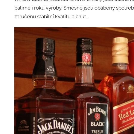
palírně i roku výroby. Směsné jsou oblíbeny spotře
zaručenu stabilní kvalitu a chuť.