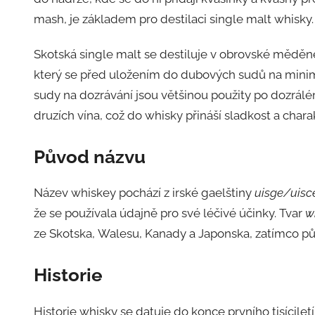
mash, je základem pro destilaci single malt whisky.
Skotská single malt se destiluje v obrovské měděné
který se před uložením do dubových sudů na minimá
sudy na dozrávání jsou většinou použity po dozrálé
druzích vína, což do whisky přináší sladkost a chara
Původ názvu
Název whiskey pochází z irské gaelštiny
uisge/uisc
že se používala údajně pro své léčivé účinky. Tvar
w
ze Skotska, Walesu, Kanady a Japonska, zatímco p
Historie
Historie whisky se datuje do konce prvního tisíciletí