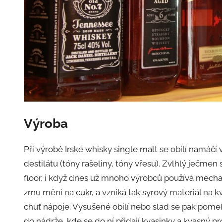
Výroba
Při výrobě Irské whisky single malt se obilí namáčí 
destilátu (tóny rašeliny, tóny vřesu). Zvlhlý ječme
floor, i když dnes už mnoho výrobců používá mechan
zrnu mění na cukr, a vzniká tak syrový materiál na kv
chuť nápoje. Vysušené obilí nebo slad se pak pomele
do nádrže, kde se do ní přidají kvasinky a kvasný p