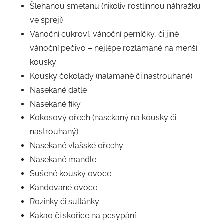
Šlehanou smetanu (nikoliv rostlinnou náhražku
ve spreji)
Vánoční cukroví, vánoční perníčky, či jiné
vánoční pečivo – nejlépe rozlámané na menší
kousky
Kousky čokolády (nalámané či nastrouhané)
Nasekané datle
Nasekané fíky
Kokosový ořech (nasekaný na kousky či
nastrouhaný)
Nasekané vlašské ořechy
Nasekané mandle
Sušené kousky ovoce
Kandované ovoce
Rozinky či sultánky
Kakao či skořice na posypání