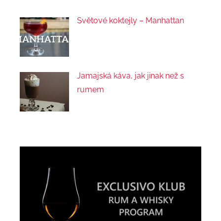
Světové koktejly – Manhattan
Jamajská káva, jak jinak než s
rumem