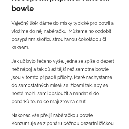
bowle
Vaječný likér dáme do misky typické pro bowli a
vložíme do něj naběračku. Můžeme ho ozdobit
posypáním skořicí, strouhanou čokoládou či
kakaem.
Jak už bylo řečeno výše, jedná se spíše o dezert
než nápoj a tak důležitější než samotná bowle
jsou v tomto případě přílohy, které nachystáme
do samostatných misek se lžícemi tak, aby se
hosté mohli sami obsloužit a nandat si do
pohárků to, na co mají zrovna chuť.
Nakonec vše přelijí naběračkou bowle.
Konzumuje se z poháru běžnou dezertní lžičkou.