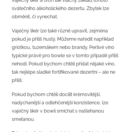
vaječný likér a tvoří tak vláčný základ tohoto
svátečního alkoholického dezertu. Zbytek lze
obměnit, či vynechat.
Vaječný likér lze také různě upravit, zejména
pokud je příliš hustý. Můžeme naředit například
griotkou, tuzemákem nebo brandy. Perlivé víno
typické právě pro bowle se v tomto případě příliš
nehodí. Pokud bychom chtěli přidat nějaké víno,
tak nejlépe sladké fortifikované dezertní – ale ne
příliš.
Pokud bychom chtěli docílit krémovitější,
nadýchanější a odlehčenější konzistence, lze
vaječný likér v bowli smíchat s našlehanou
smetanou.