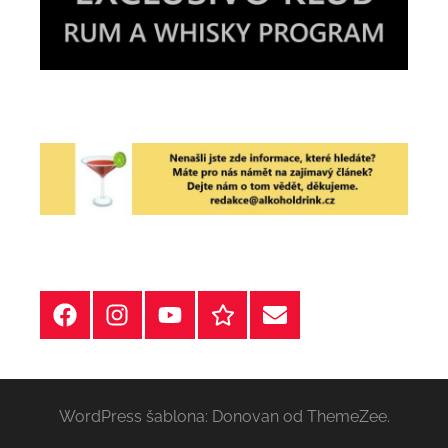
Facebook
Instagram
YT
Redakční
E-
kontakty
mail
WordPress šablona: Donovan od ThemeZee.