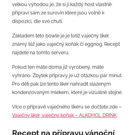
velkou výhodou je, že si ji každý host vlastně
připraví sám ze surovin které jsou volně k
dispozici, dle své chuti.
Základem této bowle je je totiž vaječný likér,
známý též jako vaječný koňak či eggnog. Recept
najdete na tomto serveru.
Pokud ten máte doma již vyrobený, máte
vyhráno. Zbytek přípravy je už otázkou pár minut.
Pro děti pak lze tento likér nahradit slazeným
kondenzovaným mlékem, které je vizuálně stejné.
Více o přípravě vaječného likéru se dočtete zde –
Vaječný likér, vaječný koňak – ALKOHOL DRINK
Recept na přípravu vánoční