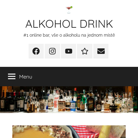
Přejít
k
ALKOHOL DRINK
obsahu
#1 online bar, vše o alkoholu na jednom místě
Facebook
Instagram
YT
Redakční
E-
kontakty
mail
Menu