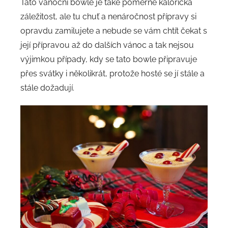
Tato vánoční bowle je také poměrně kalorická
záležitost, ale tu chuť a nenáročnost přípravy si
opravdu zamilujete a nebude se vám chtít čekat s
její přípravou až do dalších vánoc a tak nejsou
výjimkou případy, kdy se tato bowle připravuje
přes svátky i několikrát, protože hosté se jí stále a
stále dožadují.