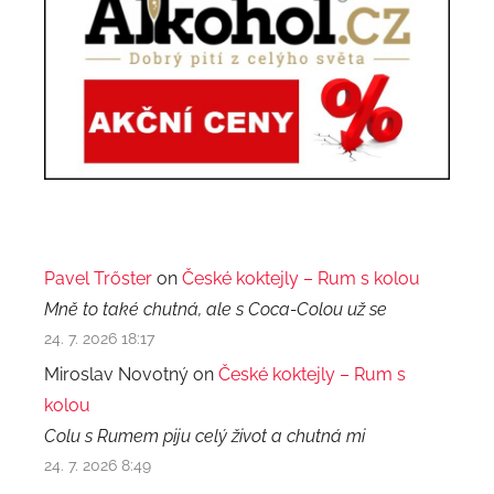
Pavel Trőster
on
České koktejly – Rum s kolou
Mně to také chutná, ale s Coca-Colou už se
24. 7. 2026 18:17
Miroslav Novotný on
České koktejly – Rum s
kolou
Colu s Rumem piju celý život a chutná mi
24. 7. 2026 8:49