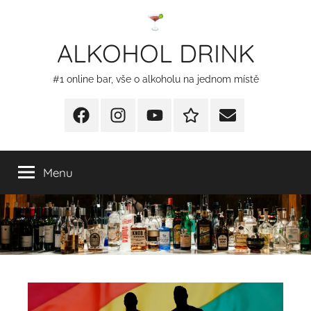
Přejít
k
ALKOHOL DRINK
obsahu
#1 online bar, vše o alkoholu na jednom místě
Facebook
Instagram
YT
Redakční
E-
kontakty
mail
Menu