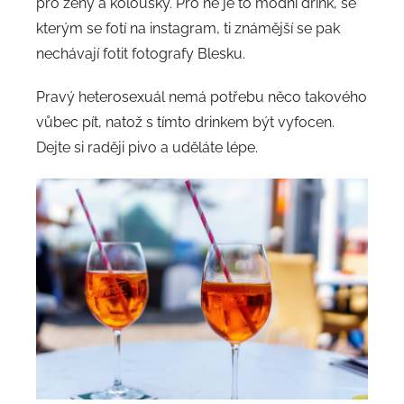
pro ženy a koloušky. Pro ně je to módní drink, se
kterým se fotí na instagram, ti známější se pak
nechávají fotit fotografy Blesku.
Pravý heterosexuál nemá potřebu něco takového
vůbec pít, natož s tímto drinkem být vyfocen.
Dejte si raději pivo a uděláte lépe.