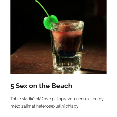
5 Sex on the Beach
Tohle sladké plážové pití opravdu není nic, co by
mělo zajímat heterosexuální chlapy.