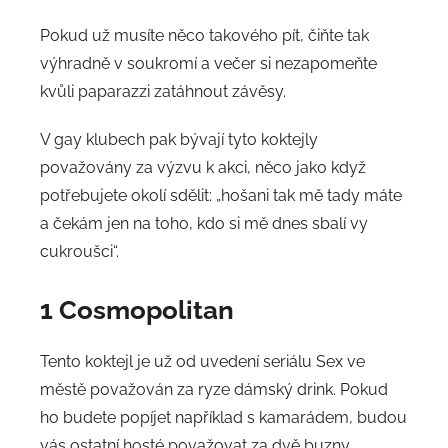
Pokud už musíte něco takového pít, čiňte tak
výhradně v soukromí a večer si nezapomeňte
kvůli paparazzi zatáhnout závěsy.
V gay klubech pak bývají tyto koktejly
považovány za výzvu k akci, něco jako když
potřebujete okolí sdělit: „hošani tak mě tady máte
a čekám jen na toho, kdo si mě dnes sbalí vy
cukroušci“.
1 Cosmopolitan
Tento koktejl je už od uvedení seriálu Sex ve
městě považován za ryze dámský drink. Pokud
ho budete popíjet například s kamarádem, budou
vás ostatní hosté považovat za dvě buzny.