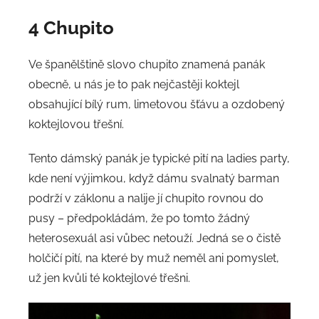
4 Chupito
Ve španělštině slovo chupito znamená panák
obecně, u nás je to pak nejčastěji koktejl
obsahující bílý rum, limetovou šťávu a ozdobený
koktejlovou třešní.
Tento dámský panák je typické pití na ladies party,
kde není výjimkou, když dámu svalnatý barman
podrží v záklonu a nalije jí chupito rovnou do
pusy – předpokládám, že po tomto žádný
heterosexuál asi vůbec netouží. Jedná se o čistě
holčičí pití, na které by muž neměl ani pomyslet,
už jen kvůli té koktejlové třešni.