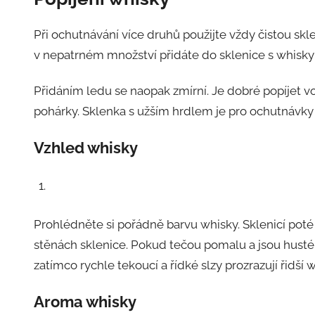
Při ochutnávání více druhů použijte vždy čistou skl
v nepatrném množství přidáte do sklenice s whisky v
Přidáním ledu se naopak zmírní. Je dobré popíjet vo
pohárky. Sklenka s užším hrdlem je pro ochutnávky 
Vzhled
whisky
Prohlédněte si pořádně barvu whisky. Sklenicí poté z
stěnách sklenice. Pokud tečou pomalu a jsou husté,
zatímco rychle tekoucí a řídké slzy prozrazují řidší w
Aroma whisky