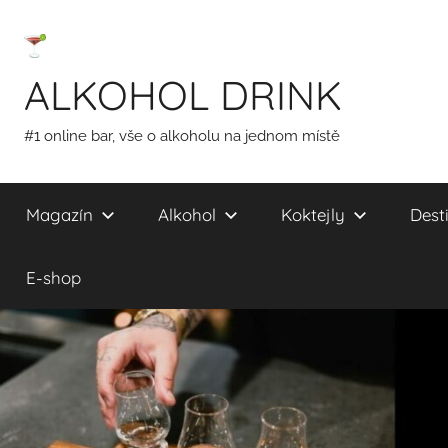
Přejít
k
obsahu
ALKOHOL DRINK
#1 online bar, vše o alkoholu na jednom místě
Magazín
Alkohol
Koktejly
Desti
E-shop