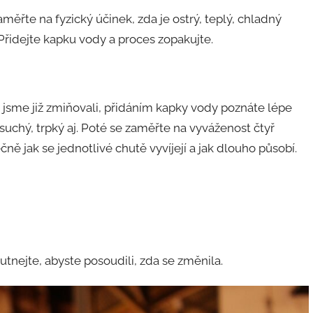
aměřte na fyzický účinek, zda je ostrý, teplý, chladný
Přidejte kapku vody a proces zopakujte.
jsme již zmiňovali, přidáním kapky vody poznáte lépe
, suchý, trpký aj. Poté se zaměřte na vyváženost čtyř
čně jak se jednotlivé chutě vyvíjejí a jak dlouho působí.
tnejte, abyste posoudili, zda se změnila.