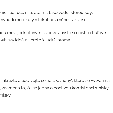
enici, po ruce můžete mít také vodu, kterou když
ybudí molekuly v tekutině a vůně, tak zesílí.
du mezi jednotlivými vzorky, abyste si očistili chuťové
whisky ideální, protože udrží aroma.
akružte a podívejte se na tzv. „nohy“, které se vytváří na
 znamená to, že se jedná o poctivou konzistenci whisky,
hisky.