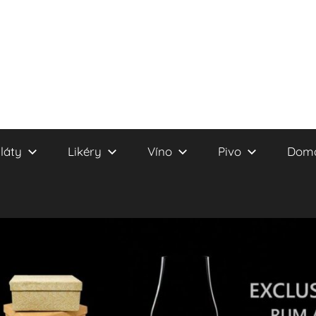
láty
Likéry
Víno
Pivo
Domá