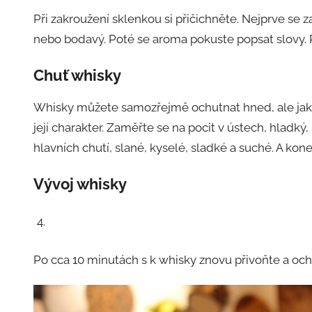
Při zakroužení sklenkou si přičichněte. Nejprve se z
nebo bodavý. Poté se aroma pokuste popsat slovy. 
Chuť whisky
Whisky můžete samozřejmě ochutnat hned, ale jak 
její charakter. Zaměřte se na pocit v ústech, hladký
hlavních chutí, slané, kyselé, sladké a suché. A kone
Vývoj whisky
Po cca 10 minutách s k whisky znovu přivoňte a ochu