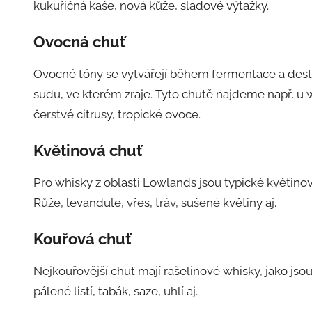
kukuřičná kaše, nová kůže, sladové výtažky.
Ovocná
chuť
Ovocné tóny se vytvářejí během fermentace a desti
sudu, ve kterém zraje. Tyto chutě najdeme např. u 
čerstvé citrusy, tropické ovoce.
Květinová
chuť
Pro whisky z oblasti Lowlands jsou typické květino
Růže, levandule, vřes, tráv, sušené květiny aj.
Kouřová
chuť
Nejkouřovější chuť mají rašelinové whisky, jako jsou
pálené listí, tabák, saze, uhlí aj.