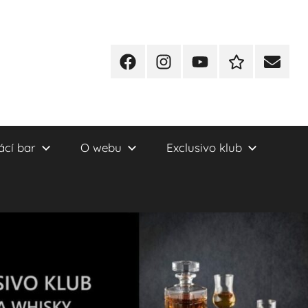
Facebook
Instagram
YT
Redakční
E-
kontakty
mail
cí bar
O webu
Exclusivo klub