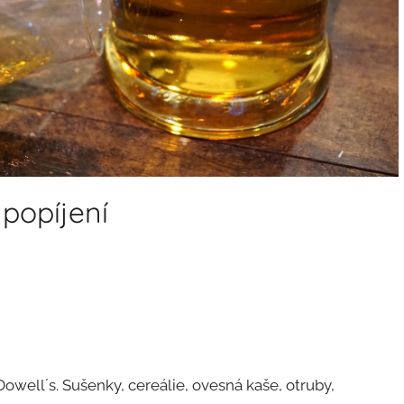
 popíjení
owell´s. Sušenky, cereálie, ovesná kaše, otruby,