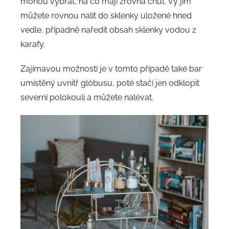
mohou vybrat, na co mají zrovna chuť. Vy jim
můžete rovnou nalít do sklenky uložené hned
vedle, případně naředit obsah sklenky vodou z
karafy.
Zajímavou možností je v tomto případě také bar
umístěný uvnitř glóbusu, poté stačí jen odklopit
severní polokouli a můžete nalévat.