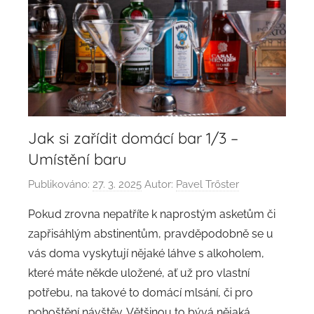
Jak si zařídit domácí bar 1/3 –
Umístění baru
Publikováno:
27. 3. 2025
Autor:
Pavel Trőster
Pokud zrovna nepatříte k naprostým asketům či
zapřisáhlým abstinentům, pravděpodobně se u
vás doma vyskytují nějaké láhve s alkoholem,
které máte někde uložené, ať už pro vlastní
potřebu, na takové to domácí mlsání, či pro
pohoštění návštěv. Většinou to bývá nějaká