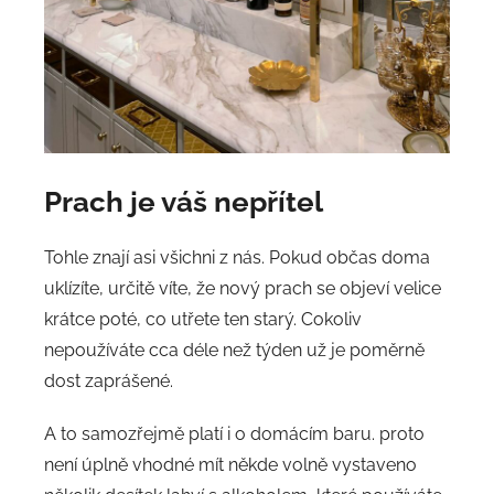
Prach je váš nepřítel
Tohle znají asi všichni z nás. Pokud občas doma
uklízíte, určitě víte, že nový prach se objeví velice
krátce poté, co utřete ten starý. Cokoliv
nepoužíváte cca déle než týden už je poměrně
dost zaprášené.
A to samozřejmě platí i o domácím baru. proto
není úplně vhodné mít někde volně vystaveno