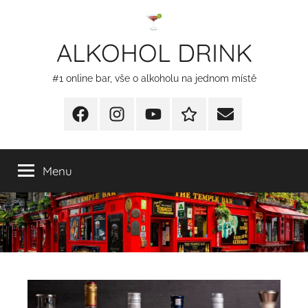
Přejít
k
ALKOHOL DRINK
obsahu
#1 online bar, vše o alkoholu na jednom místě
Facebook
Instagram
YT
Redakční
E-
kontakty
mail
Menu