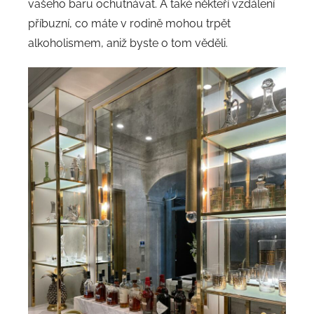
vašeho baru ochutnávat. A také někteří vzdálení
příbuzní, co máte v rodině mohou trpět
alkoholismem, aniž byste o tom věděli.