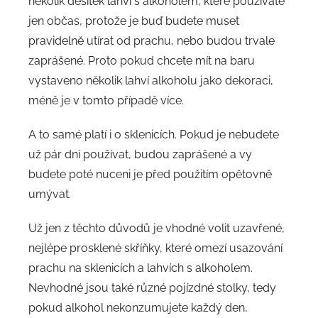
několik desítek lahví s alkoholem, které používáte
jen občas, protože je buď budete muset
pravidelně utírat od prachu, nebo budou trvale
zaprášené. Proto pokud chcete mít na baru
vystaveno několik lahví alkoholu jako dekoraci,
méně je v tomto případě více.
A to samé platí i o sklenicích. Pokud je nebudete
už pár dní používat, budou zaprášené a vy
budete poté nuceni je před použitím opětovně
umývat.
Už jen z těchto důvodů je vhodné volit uzavřené,
nejlépe prosklené skříňky, které omezí usazování
prachu na sklenicích a lahvích s alkoholem.
Nevhodné jsou také různé pojízdné stolky, tedy
pokud alkohol nekonzumujete každý den,