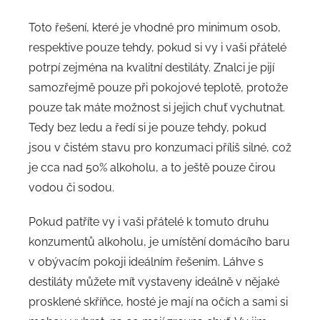
Toto řešení, které je vhodné pro minimum osob,
respektive pouze tehdy, pokud si vy i vaši přátelé
potrpí zejména na kvalitní destiláty. Znalci je pijí
samozřejmě pouze při pokojové teplotě, protože
pouze tak máte možnost si jejich chuť vychutnat.
Tedy bez ledu a ředí si je pouze tehdy, pokud
jsou v čistém stavu pro konzumaci příliš silné, což
je cca nad 50% alkoholu, a to ještě pouze čirou
vodou či sodou.
Pokud patříte vy i vaši přátelé k tomuto druhu
konzumentů alkoholu, je umístění domácího baru
v obývacím pokoji ideálním řešením. Láhve s
destiláty můžete mít vystaveny ideálně v nějaké
prosklené skříňce, hosté je mají na očích a sami si