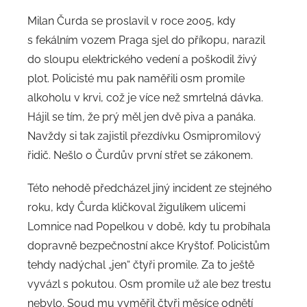
Milan Čurda se proslavil v roce 2005, kdy
s fekálním vozem Praga sjel do příkopu, narazil
do sloupu elektrického vedení a poškodil živý
plot. Policisté mu pak naměřili osm promile
alkoholu v krvi, což je více než smrtelná dávka.
Hájil se tím, že prý měl jen dvě piva a panáka.
Navždy si tak zajistil přezdívku Osmipromilový
řidič. Nešlo o Čurdův první střet se zákonem.
Této nehodě předcházel jiný incident ze stejného
roku, kdy Čurda kličkoval žigulíkem ulicemi
Lomnice nad Popelkou v době, kdy tu probíhala
dopravně bezpečnostní akce Kryštof. Policistům
tehdy nadýchal „jen“ čtyři promile. Za to ještě
vyvázl s pokutou. Osm promile už ale bez trestu
nebylo. Soud mu vyměřil čtyři měsíce odnětí