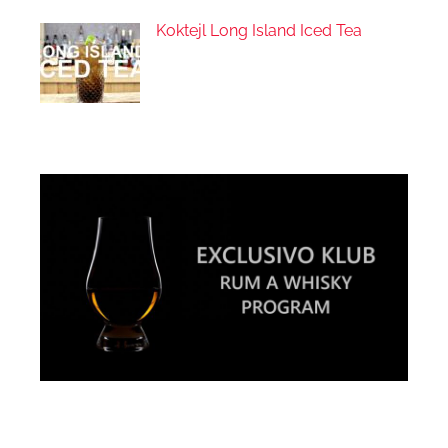
Koktejl Long Island Iced Tea