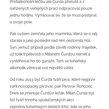
Protialkoholní léčbu ale Čurda přerušil a z
nařízených veřejných prací odpracoval pouze
jednu hodinu. Vymlouval se, že se musí postarat
o svoje pole.
Pak ovšem zemřela jeho maminka, která se o něj
starala a jako poslední nad ním nezlomila hůl.
Syn, jemuž připadl podle závěti rodinný majetek,
už tolik trpělivosti s Milanem Čurdou neměl a
vystěhoval ho do garáže. Tam se tuhaňský
alkoholik věnoval své největší vášni.
Od roku 2013 byl Čurda tváří piva, které nejprve
vařil novopacký pivovar, pak Pivovar Rohozec.
Dnes se jmenuje Čurdův ležák. Milan Čurda byl
též tváří mnoha společenských akcí,
zejména tuhaňských bleších trhů, kde se jeho