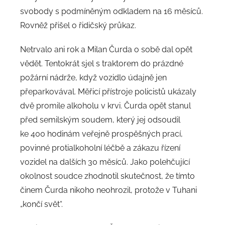
svobody s podmíněným odkladem na 16 měsíců.
Rovněž přišel o řidičský průkaz.
Netrvalo ani rok a Milan Čurda o sobě dal opět
vědět. Tentokrát sjel s traktorem do prázdné
požární nádrže, když vozidlo údajně jen
přeparkovával. Měřicí přístroje policistů ukázaly
dvě promile alkoholu v krvi. Čurda opět stanul
před semilským soudem, který jej odsoudil
ke 400 hodinám veřejně prospěšných prací,
povinné protialkoholní léčbě a zákazu řízení
vozidel na dalších 30 měsíců. Jako polehčující
okolnost soudce zhodnotil skutečnost, že tímto
činem Čurda nikoho neohrozil, protože v Tuhani
„končí svět“.