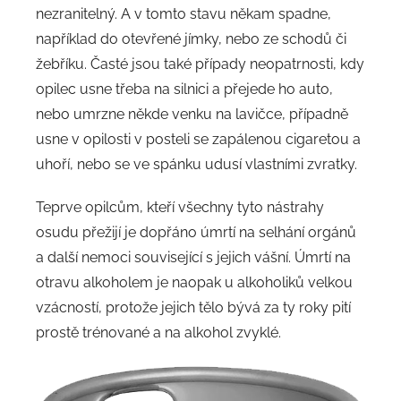
nezranitelný. A v tomto stavu někam spadne,
například do otevřené jímky, nebo ze schodů či
žebříku. Časté jsou také případy neopatrnosti, kdy
opilec usne třeba na silnici a přejede ho auto,
nebo umrzne někde venku na lavičce, případně
usne v opilosti v posteli se zapálenou cigaretou a
uhoří, nebo se ve spánku udusí vlastními zvratky.
Teprve opilcům, kteří všechny tyto nástrahy
osudu přežijí je dopřáno úmrtí na selhání orgánů
a další nemoci související s jejich vášní. Úmrtí na
otravu alkoholem je naopak u alkoholiků velkou
vzácností, protože jejich tělo bývá za ty roky pití
prostě trénované a na alkohol zvyklé.