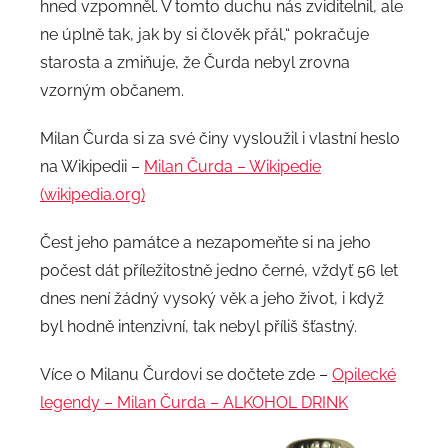
hned vzpomněl. V tomto duchu nás zviditelnil, ale
ne úplně tak, jak by si člověk přál,“ pokračuje
starosta a zmiňuje, že Čurda nebyl zrovna
vzorným občanem.
Milan Čurda si za své činy vysloužil i vlastní heslo
na Wikipedii –
Milan Čurda – Wikipedie
(wikipedia.org)
Čest jeho památce a nezapomeňte si na jeho
počest dát příležitostně jedno černé, vždyť 56 let
dnes není žádný vysoký věk a jeho život, i když
byl hodně intenzivní, tak nebyl příliš šťastný.
Více o Milanu Čurdovi se dočtete zde –
Opilecké
legendy – Milan Čurda – ALKOHOL DRINK