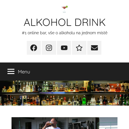
Přejít
k
ALKOHOL DRINK
obsahu
#1 online bar, vše o alkoholu na jednom místě
Facebook
Instagram
YT
Redakční
E-
kontakty
mail
Menu