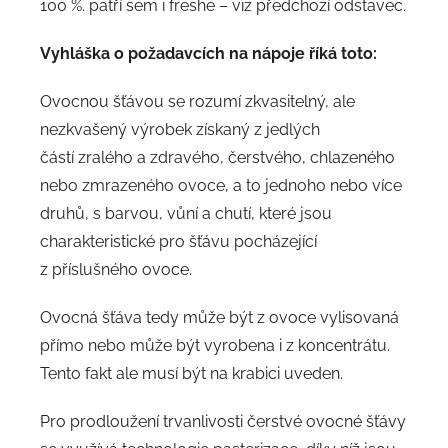
100 %. patří sem i freshe – viz předchozí odstavec.
Vyhláška o požadavcích na nápoje říká toto:
Ovocnou šťávou se rozumí zkvasitelný, ale
nezkvašený výrobek získaný z jedlých
částí zralého a zdravého, čerstvého, chlazeného
nebo zmrazeného ovoce, a to jednoho nebo více
druhů, s barvou, vůní a chutí, které jsou
charakteristické pro šťávu pocházející
z příslušného ovoce.
Ovocná šťáva tedy může být z ovoce vylisovaná
přímo nebo může být vyrobena i z koncentrátu.
Tento fakt ale musí být na krabici uveden.
Pro prodloužení trvanlivosti čerstvé ovocné šťávy