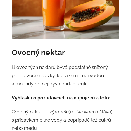
Ovocný nektar
U ovocných nektarů bývá podstatně snížený
podíl ovocné složky, která se naředí vodou
a mnohdy do něj bývá přidán i cukr.
Vyhláška o požadavcích na nápoje říká toto:
Ovocný nektar je výrobek (100% ovocná šťáva)
s přídavkem pitné vody a popřípadě též cukrů
nebo medu.