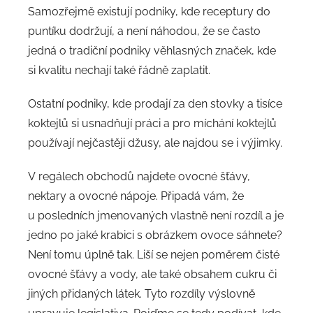
Samozřejmě existují podniky, kde receptury do
puntíku dodržují, a není náhodou, že se často
jedná o tradiční podniky věhlasných značek, kde
si kvalitu nechají také řádně zaplatit.
Ostatní podniky, kde prodají za den stovky a tisíce
koktejlů si usnadňují práci a pro míchání koktejlů
používají nejčastěji džusy, ale najdou se i výjimky.
V regálech obchodů najdete ovocné šťávy,
nektary a ovocné nápoje. Připadá vám, že
u posledních jmenovaných vlastně není rozdíl a je
jedno po jaké krabici s obrázkem ovoce sáhnete?
Není tomu úplně tak. Liší se nejen poměrem čisté
ovocné šťávy a vody, ale také obsahem cukru či
jiných přidaných látek. Tyto rozdíly výslovně