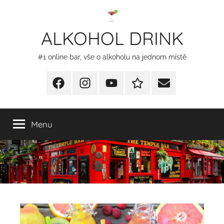
Přejít
k
ALKOHOL DRINK
obsahu
#1 online bar, vše o alkoholu na jednom místě
Facebook
Instagram
YT
Redakční
E-
kontakty
mail
Menu