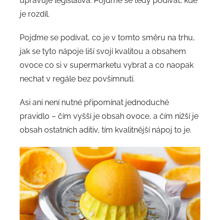
upravuje legislativa. Pojďme se tedy podívat, kde
je rozdíl.
Pojďme se podívat, co je v tomto směru na trhu,
jak se tyto nápoje liší svojí kvalitou a obsahem
ovoce co si v supermarketu vybrat a co naopak
nechat v regále bez povšimnutí.
Asi ani není nutné připomínat jednoduché
pravidlo – čím vyšší je obsah ovoce, a čím nižší je
obsah ostatních aditiv, tím kvalitnější nápoj to je.