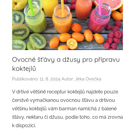
Ovocné šťávy a džusy pro přípravu
koktejlů
Publikováno:
11. 8. 2024
Autor:
Jirka Ovečka
V drtivé většině receptur koktejlů najdete pouze
čerstvě vymačkanou ovocnou šťávu a drtivou
většinu koktejlů vám barman namíchá z balené
šťávy, nektaru či džusu, podle toho, co má zrovna
k dispozici.