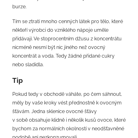
burze.
Tím se ztratí mnoho cenných látek pro tělo, které
někteří výrobci do vzniklého nápoje uměle
přidávají. Ve stoprocentním džusu z koncentrátu
nicméně nesmí být nic jiného než ovocný
koncentrát a voda. Tedy žádné přidané cukry
nebo sladidla.
Tip
Pokud tedy v obchodě váháte, po čem sáhnout,
měly by vaše kroky vést přednostně k ovocným
šťávám. Jedna sklenice ovocné šťávy
v sobě obsahuje klidně i několik kusů ovoce, které
bychom za normálních okolností v neodšťavněné
podobě ani nezkonzumovali.