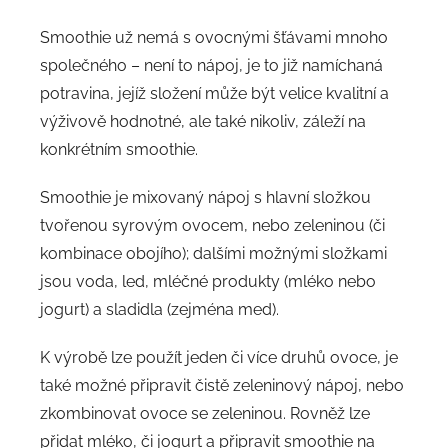
Smoothie už nemá s ovocnými šťávami mnoho
společného – není to nápoj, je to již namíchaná
potravina, jejíž složení může být velice kvalitní a
výživově hodnotné, ale také nikoliv, záleží na
konkrétním smoothie.
Smoothie je mixovaný nápoj s hlavní složkou
tvořenou syrovým ovocem, nebo zeleninou (či
kombinace obojího); dalšími možnými složkami
jsou voda, led, mléčné produkty (mléko nebo
jogurt) a sladidla (zejména med).
K výrobě lze použít jeden či více druhů ovoce, je
také možné připravit čistě zeleninový nápoj, nebo
zkombinovat ovoce se zeleninou. Rovněž lze
přidat mléko, či jogurt a připravit smoothie na