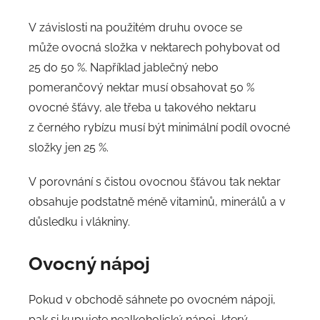
V závislosti na použitém druhu ovoce se
může ovocná složka v nektarech pohybovat od
25 do 50 %. Například jablečný nebo
pomerančový nektar musí obsahovat 50 %
ovocné šťávy, ale třeba u takového nektaru
z černého rybízu musí být minimální podíl ovocné
složky jen 25 %.
V porovnání s čistou ovocnou šťávou tak nektar
obsahuje podstatně méně vitaminů, minerálů a v
důsledku i vlákniny.
Ovocný nápoj
Pokud v obchodě sáhnete po ovocném nápoji,
pak si kupujete nealkoholický nápoj, který