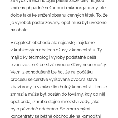
se využívá technologie pasterizace, díky níž jsou
zničeny případné nežádoucí mikroorganismy, ale
dojde také ke snížení obsahu cenných látek. To, že
je výrobek pasterizovaný, opět musí být uvedeno
na obale.
V regálech obchodů ale nejčastěji najdeme
v krabicových obalech džusy z koncentrátu. Ty
mají díky technologii výroby podstatně delší
trvanlivost než čerstvé ovocné šťávy nebo mošty.
Velmi zjednodušeně lze říci, že na počátku
procesu se čerstvě vylisovaná ovocná šťáva
zbaví vody, a vznikne tím hutný koncentrát. Ten se
zmrazí a může být poslán do továrny, kdy do něj
opět přidají zhruba stejné množství vody, jaké
bylo původně odebráno. Se zmrazenými
koncentráty se běžně obchoduje na komoditní