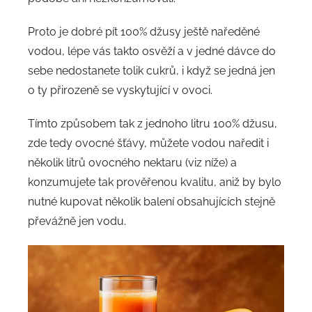
Proto je dobré pít 100% džusy ještě naředěné
vodou, lépe vás takto osvěží a v jedné dávce do
sebe nedostanete tolik cukrů, i když se jedná jen
o ty přirozeně se vyskytující v ovoci.
Tímto způsobem tak z jednoho litru 100% džusu,
zde tedy ovocné šťávy, můžete vodou naředit i
několik litrů ovocného nektaru (viz níže) a
konzumujete tak prověřenou kvalitu, aniž by bylo
nutné kupovat několik balení obsahujících stejně
převážně jen vodu.