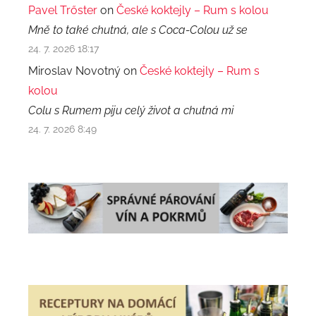
Pavel Trőster
on
České koktejly – Rum s kolou
Mně to také chutná, ale s Coca-Colou už se
24. 7. 2026 18:17
Miroslav Novotný on
České koktejly – Rum s
kolou
Colu s Rumem piju celý život a chutná mi
24. 7. 2026 8:49