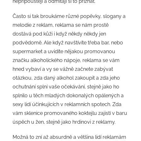
nepřipouštějí a odmítají si to přiznat.
Často si tak broukáme různé popěvky, slogany a
melodie z reklam, reklama se nám prostě
dostává pod kůži i když někdy někdy jen
podvědomě. Ale když navštívíte třeba bar, nebo
supermarket a uvidíte nějakou promovanou
značku alkoholického nápoje, reklama se vám
hned vybaví a vy se vážně začnete zabývat
otázkou, zda daný alkohol zakoupit a zda jeho
ochutnání splní vaše očekávání, stejně jako ho
splnilo u těch mladých dokonalých opálených a
sexy lidí účinkujících v reklamních spotech. Zda
vám sklenice promovaného koktejlu zajistí v baru
úspěch u žen, stejně jako hrdinovi z reklamy.
Možná to zní až absurdně a většina lidí reklamám