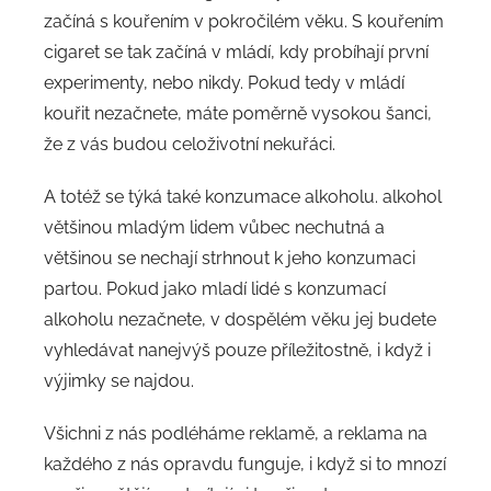
začíná s kouřením v pokročilém věku. S kouřením
cigaret se tak začíná v mládí, kdy probíhají první
experimenty, nebo nikdy. Pokud tedy v mládí
kouřit nezačnete, máte poměrně vysokou šanci,
že z vás budou celoživotní nekuřáci.
A totéž se týká také konzumace alkoholu. alkohol
většinou mladým lidem vůbec nechutná a
většinou se nechají strhnout k jeho konzumaci
partou. Pokud jako mladí lidé s konzumací
alkoholu nezačnete, v dospělém věku jej budete
vyhledávat nanejvýš pouze příležitostně, i když i
výjimky se najdou.
Všichni z nás podléháme reklamě, a reklama na
každého z nás opravdu funguje, i když si to mnozí