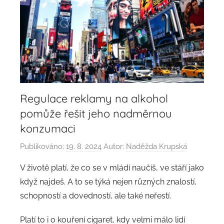
Regulace reklamy na alkohol
pomůže řešit jeho nadměrnou
konzumaci
Publikováno:
19. 8. 2024
Autor:
Naděžda Krupská
V životě platí, že co se v mládí naučíš, ve stáří jako
když najdeš. A to se týká nejen různých znalostí,
schopností a dovedností, ale také neřestí.
Platí to i o kouření cigaret, kdy velmi málo lidí