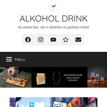
Přejít
k
ALKOHOL DRINK
obsahu
#1 online bar, vše o alkoholu na jednom místě
Facebook
Instagram
YT
Redakční
E-
kontakty
mail
Menu