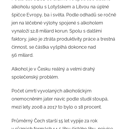
alkoholu spolu s Lotyšskem a Litvou na úplné
špičce Evropy, ba i světa. Podle odhadů se ročně
jen na léčebné výlohy spojené s alkoholem
vynaloží 12,8 miliard korun. Spolu s dalšími
faktory, jako je ztráta produktivity práce a trestná
činnost, se částka vyšplhá dokonce nad
56 miliard.
Alkohol je v Česku reálný a velmi drahý
společenský problém.
Počet úmrtí vyvolaných alkoholickým
onemocněním jater navíc podle studií stoupá,
mezi lety 2008 a 2017 to bylo o 18 procent.
Průměrný Čech starší 15 let vypije za rok
v různých formách 14,5 litru čistého lihu, nejvíce