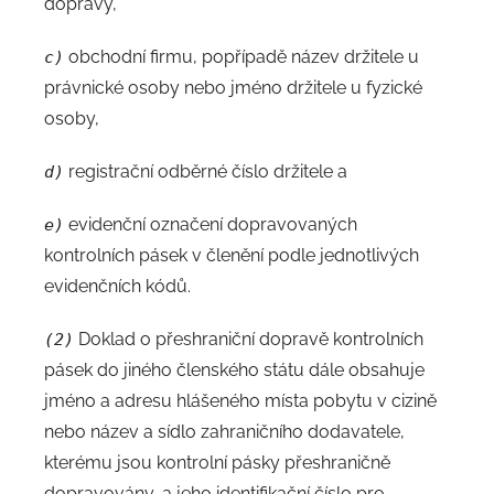
dopravy,
obchodní firmu, popřípadě název držitele u
c)
právnické osoby nebo jméno držitele u fyzické
osoby,
registrační odběrné číslo držitele a
d)
evidenční označení dopravovaných
e)
kontrolních pásek v členění podle jednotlivých
evidenčních kódů.
Doklad o přeshraniční dopravě kontrolních
(2)
pásek do jiného členského státu dále obsahuje
jméno a adresu hlášeného místa pobytu v cizině
nebo název a sídlo zahraničního dodavatele,
kterému jsou kontrolní pásky přeshraničně
dopravovány, a jeho identifikační číslo pro