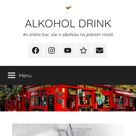
Přejít
k
ALKOHOL DRINK
obsahu
#1 online bar, vše o alkoholu na jednom místě
Facebook
Instagram
YT
Redakční
E-
kontakty
mail
Menu