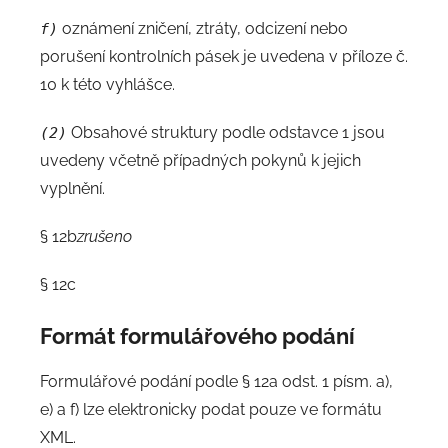
oznámení zničení, ztráty, odcizení nebo
f)
porušení kontrolních pásek je uvedena v příloze č.
10 k této vyhlášce.
Obsahové struktury podle odstavce 1 jsou
(2)
uvedeny včetně případných pokynů k jejich
vyplnění.
§ 12b
zrušeno
§ 12c
Formát formulářového podání
Formulářové podání podle § 12a odst. 1 písm. a),
e) a f) lze elektronicky podat pouze ve formátu
XML.