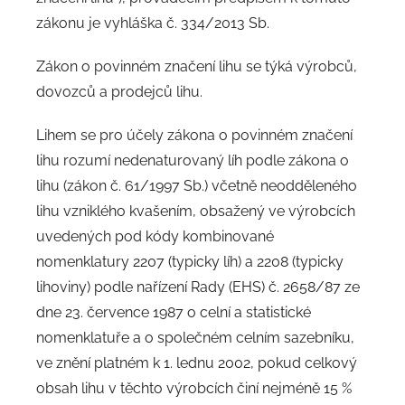
zákonu je vyhláška č. 334/2013 Sb.
Zákon o povinném značení lihu se týká výrobců,
dovozců a prodejců lihu.
Lihem se pro účely zákona o povinném značení
lihu rozumí nedenaturovaný líh podle zákona o
lihu (zákon č. 61/1997 Sb.) včetně neodděleného
lihu vzniklého kvašením, obsažený ve výrobcích
uvedených pod kódy kombinované
nomenklatury 2207 (typicky líh) a 2208 (typicky
lihoviny) podle nařízení Rady (EHS) č. 2658/87 ze
dne 23. července 1987 o celní a statistické
nomenklatuře a o společném celním sazebníku,
ve znění platném k 1. lednu 2002, pokud celkový
obsah lihu v těchto výrobcích činí nejméně 15 %