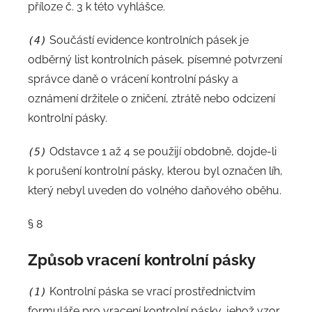
příloze č. 3 k této vyhlášce.
Součástí evidence kontrolních pásek je
(4)
odběrný list kontrolních pásek, písemné potvrzení
správce daně o vrácení kontrolní pásky a
oznámení držitele o zničení, ztrátě nebo odcizení
kontrolní pásky.
Odstavce 1 až 4 se použijí obdobně, dojde-li
(5)
k porušení kontrolní pásky, kterou byl označen líh,
který nebyl uveden do volného daňového oběhu.
§ 8
Způsob vracení kontrolní pásky
Kontrolní páska se vrací prostřednictvím
(1)
formuláře pro vracení kontrolní pásky, jehož vzor