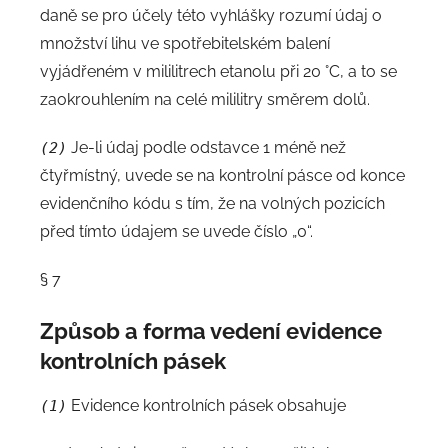
daně se pro účely této vyhlášky rozumí údaj o
množství lihu ve spotřebitelském balení
vyjádřeném v mililitrech etanolu při 20 °C, a to se
zaokrouhlením na celé mililitry směrem dolů.
Je-li údaj podle odstavce 1 méně než
(2)
čtyřmístný, uvede se na kontrolní pásce od konce
evidenčního kódu s tím, že na volných pozicích
před tímto údajem se uvede číslo „0“.
§ 7
Způsob a forma vedení evidence
kontrolních pásek
Evidence kontrolních pásek obsahuje
(1)