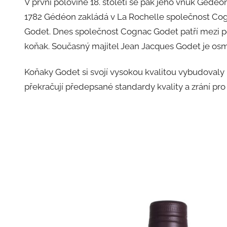
V první polovině 18. století se pak jeho vnuk Gédé
1782 Gédéon zakládá v La Rochelle společnost Cog
Godet. Dnes společnost Cognac Godet patří mezi po
koňak. Současný majitel Jean Jacques Godet je os
Koňaky Godet si svojí vysokou kvalitou vybudovaly
překračují předepsané standardy kvality a zrání pro