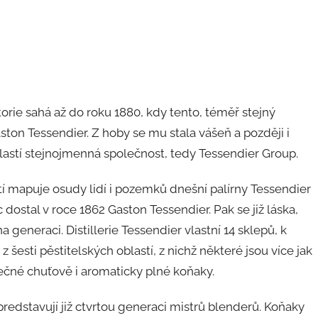
torie sahá až do roku 1880, kdy tento, téměř stejný
ton Tessendier. Z hoby se mu stala vášeň a později i
lastí stejnojmenná společnost, tedy Tessendier Group.
etí mapuje osudy lidí i pozemků dnešní palírny Tessendier
 dostal v roce 1862 Gaston Tessendier. Pak se již láska,
generaci. Distillerie Tessendier vlastní 14 sklepů, k
šesti pěstitelských oblastí, z nichž některé jsou více jak
mečné chuťově i aromaticky plné koňaky.
redstavují již ctvrtou generaci mistrů blenderů. Koňaky