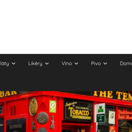
láty
Likéry
Víno
Pivo
Domá