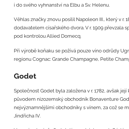
i do svého vyhnanství na Elbu a Sv. Helenu.
Věhlas značky znovu posílil Napoleon III., který v r
dodavatelem císařského dvora. V r. 1909 převzala s
pod kontrolou Allied Domecq.
Při výrobě koňaku se požívá pouze víno odrůdy Ug
regionu Cognac: Grande Champagne, Petite Champa
Godet
Společnost Godet byla založena v r. 1782, avšak její 
původem nizozemský obchodník Bonaventure Godet
nejvýznamnějšími obchodníky s vínem, za což se 
Jindřicha IV.