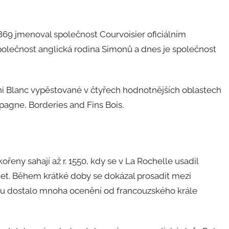
. 1869 jmenoval společnost Courvoisier oficiálním
polečnost anglická rodina Simonů a dnes je společnost
ni Blanc vypěstované v čtyřech hodnotnějších oblastech
gne, Borderies and Fins Bois.
kořeny sahají až r. 1550, kdy se v La Rochelle usadil
. Během krátké doby se dokázal prosadit mezi
mu dostalo mnoha ocenění od francouzského krále