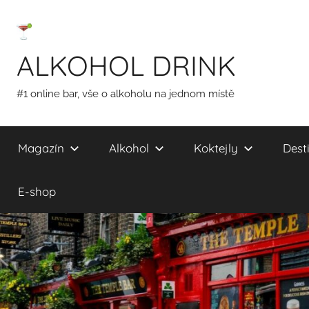
Přejít
k
obsahu
ALKOHOL DRINK
#1 online bar, vše o alkoholu na jednom místě
Magazín
Alkohol
Koktejly
Desti
E-shop