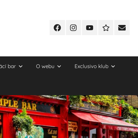
Facebook
Instagram
YT
Redakční
E-
kontakty
mail
cí bar
O webu
Exclusivo klub