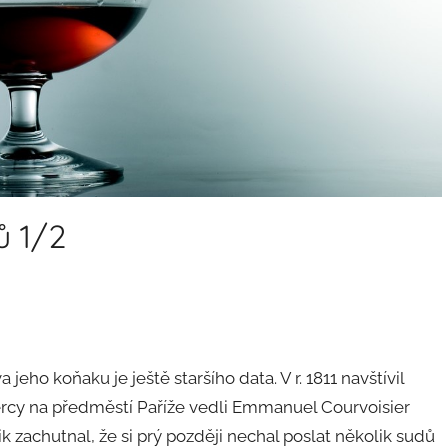
ů 1/2
a jeho koňaku je ještě staršího data. V r. 1811 navštívil
Bercy na předměstí Paříže vedli Emmanuel Courvoisier
ik zachutnal, že si prý později nechal poslat několik sudů