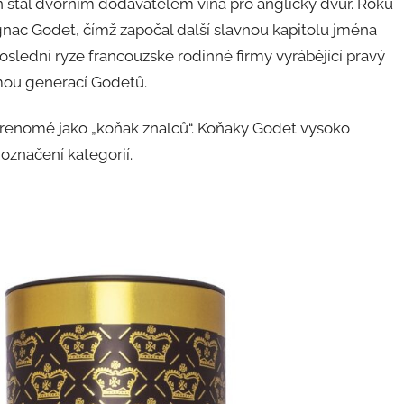
on stal dvorním dodavatelem vína pro anglický dvůr. Roku
nac Godet, čímž započal další slavnou kapitolu jména
slední ryze francouzské rodinné firmy vyrábějící pravý
mou generací Godetů.
 renomé jako „koňak znalců“. Koňaky Godet vysoko
 označení kategorií.