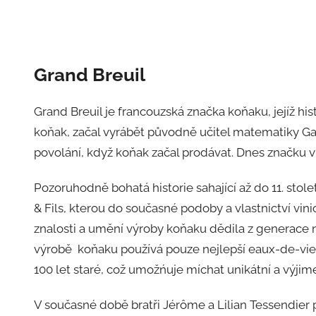
Grand Breuil
Grand Breuil je francouzská značka koňaku, jejíž his
koňak, začal vyrábět původně učitel matematiky Gas
povolání, když koňak začal prodávat. Dnes značku v
Pozoruhodně bohatá historie sahající až do 11. stol
& Fils, kterou do současné podoby a vlastnictví vinic
znalosti a umění výroby koňaku dědila z generace na 
výrobě koňaku používá pouze nejlepší eaux-de-vie z 
100 let staré, což umožńuje míchat unikátní a výji
V současné době bratři Jérôme a Lilian Tessendier p