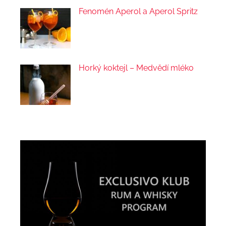
Fenomén Aperol a Aperol Spritz
Horký koktejl – Medvědí mléko