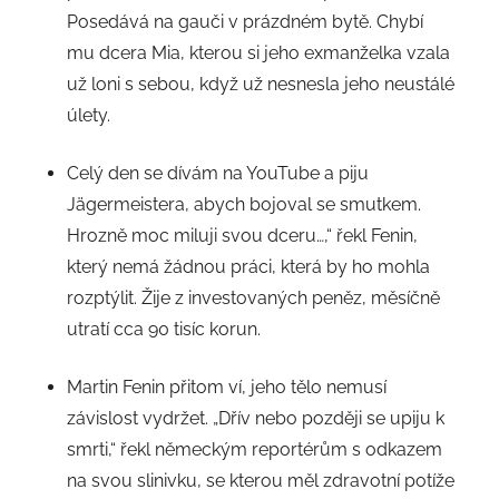
Posedává na gauči v prázdném bytě. Chybí
mu dcera Mia, kterou si jeho exmanželka vzala
už loni s sebou, když už nesnesla jeho neustálé
úlety.
Celý den se dívám na YouTube a piju
Jägermeistera, abych bojoval se smutkem.
Hrozně moc miluji svou dceru…,“ řekl Fenin,
který nemá žádnou práci, která by ho mohla
rozptýlit. Žije z investovaných peněz, měsíčně
utratí cca 90 tisíc korun.
Martin Fenin přitom ví, jeho tělo nemusí
závislost vydržet. „Dřív nebo později se upiju k
smrti,“ řekl německým reportérům s odkazem
na svou slinivku, se kterou měl zdravotní potíže