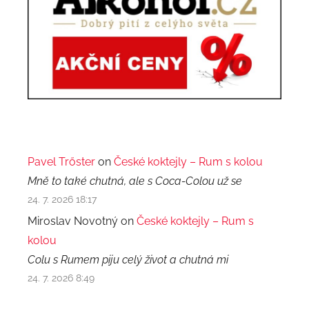
Pavel Trőster
on
České koktejly – Rum s kolou
Mně to také chutná, ale s Coca-Colou už se
24. 7. 2026 18:17
Miroslav Novotný on
České koktejly – Rum s
kolou
Colu s Rumem piju celý život a chutná mi
24. 7. 2026 8:49