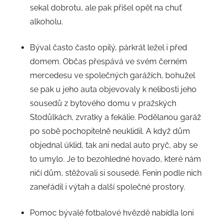
sekal dobrotu, ale pak přišel opět na chuť
alkoholu.
Býval často často opilý, párkrát ležel i před
domem. Občas přespává ve svém černém
mercedesu ve společných garážích, bohužel
se pak u jeho auta objevovaly k nelibosti jeho
sousedů z bytového domu v pražských
Stodůlkách, zvratky a fekálie. Podělanou garáž
po sobě pochopitelně neuklidil. A když dům
objednal úklid, tak ani nedal auto pryč, aby se
to umylo. Je to bezohledné hovado, které nám
ničí dům, stěžovali si sousedé. Fenin podle nich
zaneřádil i výtah a další společné prostory.
Pomoc bývalé fotbalové hvězdě nabídla loni