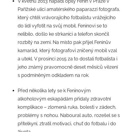
V květnu 2013 napadl opilý Fenin v Praze v
Pařížské ulici amatérského paparazzi fotografa,
který chtěl vrávorajícího fotbalistu vrážejícího
do lidí vyfotit na svůj mobil. Feninovi se to
nelíbilo, došlo ke strkanici a telefon skončil
rozbitý na zemi. Na místo pak přijel Feninův
kamarád, který fotografovi zničený mobil vzal
a utekl. V prosinci 2015 za to dostali fotbalista i
jeho známý pravomocně deset měsíců vězení
s podmíněným odkladem na rok.
Před několika lety se k Feninovým
alkoholovým eskapádám přidaly zdravotní
komplikace – zlomená ruka, bolesti v zádech,
problémy s nohou. Naboural auto, rozešel se s
přítelkyní, ztratil motivaci, chuť do fotbalu i do
života.