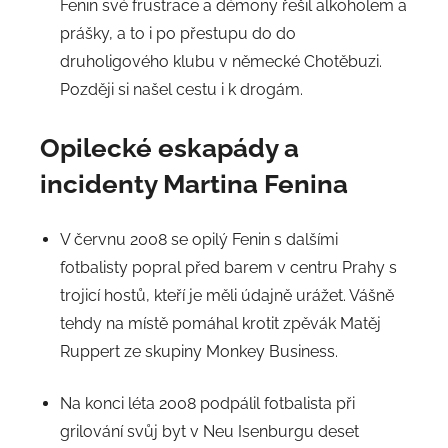
Fenin své frustrace a démony řešil alkoholem a
prášky, a to i po přestupu do do
druholigového klubu v německé Chotěbuzi.
Později si našel cestu i k drogám.
Opilecké eskapády a
incidenty Martina Fenina
V červnu 2008 se opilý Fenin s dalšími
fotbalisty popral před barem v centru Prahy s
trojicí hostů, kteří je měli údajně urážet. Vášně
tehdy na místě pomáhal krotit zpěvák Matěj
Ruppert ze skupiny Monkey Business.
Na konci léta 2008 podpálil fotbalista při
grilování svůj byt v Neu Isenburgu deset