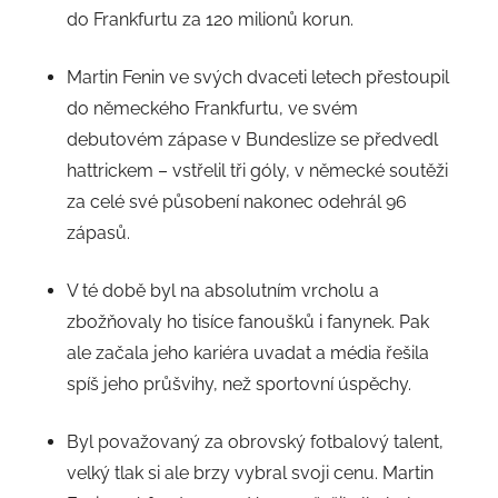
do Frankfurtu za 120 milionů korun.
Martin Fenin ve svých dvaceti letech přestoupil
do německého Frankfurtu, ve svém
debutovém zápase v Bundeslize se předvedl
hattrickem – vstřelil tři góly, v německé soutěži
za celé své působení nakonec odehrál 96
zápasů.
V té době byl na absolutním vrcholu a
zbožňovaly ho tisíce fanoušků i fanynek. Pak
ale začala jeho kariéra uvadat a média řešila
spíš jeho průšvihy, než sportovní úspěchy.
Byl považovaný za obrovský fotbalový talent,
velký tlak si ale brzy vybral svoji cenu. Martin