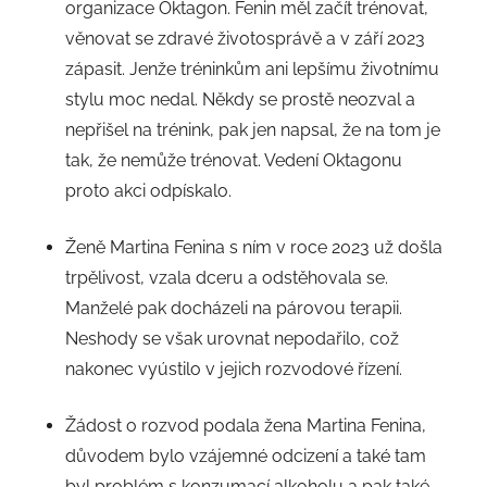
organizace Oktagon. Fenin měl začít trénovat,
věnovat se zdravé životosprávě a v září 2023
zápasit. Jenže tréninkům ani lepšímu životnímu
stylu moc nedal. Někdy se prostě neozval a
nepřišel na trénink, pak jen napsal, že na tom je
tak, že nemůže trénovat. Vedení Oktagonu
proto akci odpískalo.
Ženě Martina Fenina s ním v roce 2023 už došla
trpělivost, vzala dceru a odstěhovala se.
Manželé pak docházeli na párovou terapii.
Neshody se však urovnat nepodařilo, což
nakonec vyústilo v jejich rozvodové řízení.
Žádost o rozvod podala žena Martina Fenina,
důvodem bylo vzájemné odcizení a také tam
byl problém s konzumací alkoholu a pak také