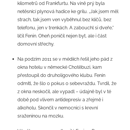
kilometrů od Frankfurtu. Na vině prý byla
netěsnící plynová hadice ke grilu. „Jak jsem měl
strach, tak jsem ven vyběhnul bez klíčů, bez
telefonu, jen v trenkách. A zabouchl si dveře,“
líčil Fenin. Oheň poničil nejen byt, ale i část
domovní střechy.
Na podzim 2011 se v médiích řešil jeho pád z
okna hotelu v německé Chotěbuzi, kam
přestoupil do druholigového klubu. Fenin
odmítl, že šlo o pokus o sebevraždu. Tvrdil, že
z okna neskočil, ale vypadl – údajně byl v té
době pod vlivem antidepresiv a zřejmě i
alkoholu. Skončil v nemocnici s krevní
sraženinou na mozku.