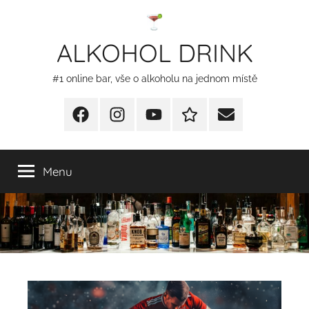
Přejít
k
ALKOHOL DRINK
obsahu
#1 online bar, vše o alkoholu na jednom místě
Facebook
Instagram
YT
Redakční
E-
kontakty
mail
Menu