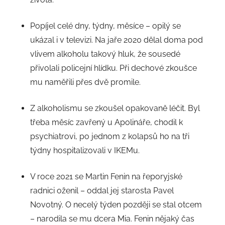
Popíjel celé dny, týdny, měsíce – opilý se
ukázal i v televizi. Na jaře 2020 dělal doma pod
vlivem alkoholu takový hluk, že sousedé
přivolali policejní hlídku. Při dechové zkoušce
mu naměřili přes dvě promile.
Z alkoholismu se zkoušel opakovaně léčit. Byl
třeba měsíc zavřený u Apolináře, chodil k
psychiatrovi, po jednom z kolapsů ho na tři
týdny hospitalizovali v IKEMu.
V roce 2021 se Martin Fenin na řeporyjské
radnici oženil – oddal jej starosta Pavel
Novotný. O necelý týden později se stal otcem
– narodila se mu dcera Mia. Fenin nějaký čas