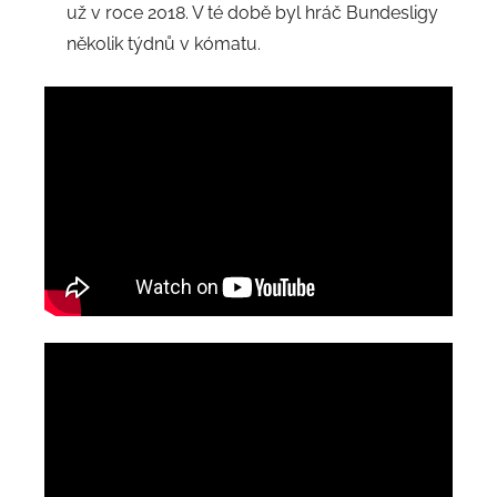
už v roce 2018. V té době byl hráč Bundesligy
několik týdnů v kómatu.