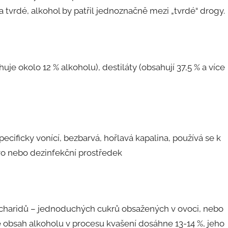
 tvrdé, alkohol by patřil jednoznačně mezi „tvrdé“ drogy.
uje okolo 12 % alkoholu), destiláty (obsahují 37,5 % a více
ecificky vonící, bezbarvá, hořlavá kapalina, používá se k
ivo nebo dezinfekční prostředek
charidů – jednoduchých cukrů obsažených v ovoci, nebo
e obsah alkoholu v procesu kvašení dosáhne 13-14 %, jeho