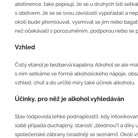
abstinence, také popisují, že se u druhých lidí setk
s obdivem, že se se svou závislostí vypořádali a nep
okolí bude přemlouvat, vysmívat se jim nebo bagateli
než očekávali) s porozuměním, podporou nebo se pro
Vzhled
Čistý etanol je bezbarvá kapalina. Alkohol se ale m
s ním setkáme ve formě alkoholického nápoje, obsah
vzhled, chuť a do určité míry také účinek alkoholu.
Účinky, pro něž je alkohol vyhledáván
Stav (odpovídá lehké podnapilosti), kdy intoxikov
sobě připadá duchaplný, starosti „blednou“) a díky 
společenské zábrany (snadněji se seznámí). Okolí v