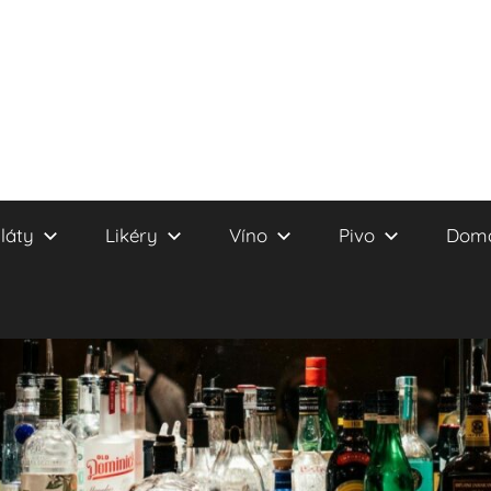
láty
Likéry
Víno
Pivo
Domá