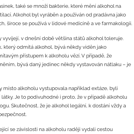
sinek, také se množí bakterie, které mění alkohol na
ilací. Alkohol byl vyráběn a používán od pradávna jako
, široce se používá v lidové medicíně a ve farmakologii.
vyvíjejí, v dnešní době většina států alkohol toleruje.
k, který odmítá alkohol, bývá někdy viděn jako
mítavým přístupem k alkoholu vězí. V případě, že
ěním, bývá daný jedinec někdy vystavován nátlaku – je
by místo alkoholu vystupovala například extáze, byli
átky. Je to podivuhodné i proto, že v případě alkoholu
ogu. Skutečnost, že je alkohol legální, k dostání vždy a
ebezpečnost.
jící se závislosti na alkoholu raději vydali cestou