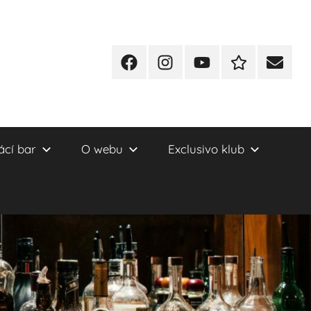
Facebook
Instagram
YT
Redakční
E-
kontakty
mail
cí bar
O webu
Exclusivo klub