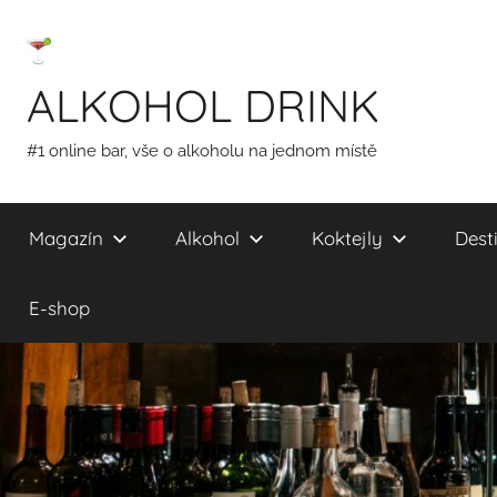
Přejít
k
obsahu
ALKOHOL DRINK
#1 online bar, vše o alkoholu na jednom místě
Magazín
Alkohol
Koktejly
Desti
E-shop