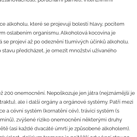
 alkoholu, které se projevují bolestí hlavy, pocitem
lkovým oslabením organismu. Alkoholová kocovina je
se projeví až po odeznění tlumivých účinků alkoholu.
 stavu předcházet, je omezit množství užívaného
ž 200 onemocnění. Nepoškozuje jen játra (nejznámější je
raktu), ale i další orgány a orgánové systémy. Patří mezi
e a cévní systém (kornatění cév), trávicí systém (s
mínů), zvýšené riziko onemocnění některými druhy
světě (asi každé dvacáté úmrtí je způsobené alkoholem).