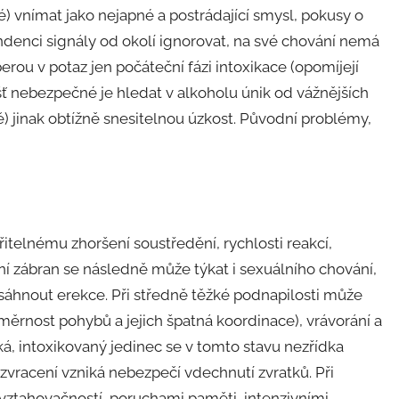
 vnímat jako nejapné a postrádající smysl, pokusy o
endenci signály od okolí ignorovat, na své chování nemá
berou v potaz jen počáteční fázi intoxikace (opomíjejí
šť nebezpečné je hledat v alkoholu únik od vážnějších
ě) jinak obtížně snesitelnou úzkost. Původní problémy,
itelnému zhoršení soustředění, rychlosti reakcí,
 zábran se následně může týkat i sexuálního chování,
osáhnout erekce. Při středně těžké podnapilosti může
uměrnost pohybů a jejich špatná koordinace), vrávorání a
ická, intoxikovaný jedinec se v tomto stavu nezřídka
 zvracení vzniká nebezpečí vdechnutí zvratků. Při
vztahovačností, poruchami paměti, intenzivními