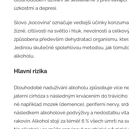
úzkostmi a depresí.
Slovo „kocovina“ označuje vedlejší účinky konzumace
žízně, citlivostí na světlo i hluk, nevolností a ce
způsobena především dehydratací organismu, která 
Jedinou skutečně spolehlivou metodou, jak tomuto
alkoholu.
Hlavní rizika
Dlouhodobé nadužívání alkoholu způsobuje více ne
jaterní cirhóza s následným krvácením do trávicího t
ně například mozek (demence), periferní nervy, srdc
následkem alkoholové podvýživy a nedostatku vita
rakovin. Alkohol stojí za téměř 6 % všech úmrtí na 