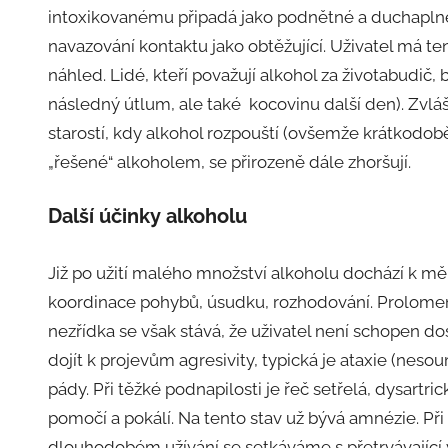
intoxikovanému připadá jako podnětné a duchaplné)
navazování kontaktu jako obtěžující. Uživatel má t
náhled. Lidé, kteří považují alkohol za životabudič, 
následný útlum, ale také kocovinu další den). Zvlá
starostí, kdy alkohol rozpouští (ovšemže krátkodob
„řešené“ alkoholem, se přirozeně dále zhoršují.
Další účinky alkoholu
Již po užití malého množství alkoholu dochází k měř
koordinace pohybů, úsudku, rozhodování. Prolomení
nezřídka se však stává, že uživatel není schopen d
dojít k projevům agresivity, typická je ataxie (neso
pády. Při těžké podnapilosti je řeč setřelá, dysartr
pomočí a pokálí. Na tento stav už bývá amnézie. Při
dlouhodobém užívání se setkáváme s přetrvávající 