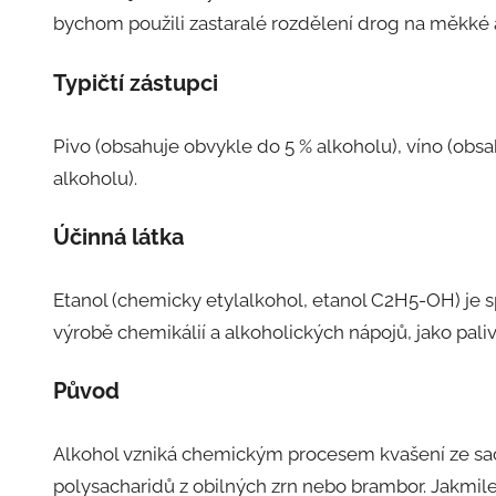
bychom použili zastaralé rozdělení drog na měkké a
Typičtí zástupci
Pivo (obsahuje obvykle do 5 % alkoholu), víno (obsah
alkoholu).
Účinná látka
Etanol (chemicky etylalkohol, etanol C2H5-OH) je sp
výrobě chemikálií a alkoholických nápojů, jako pal
Původ
Alkohol vzniká chemickým procesem kvašení ze sa
polysacharidů z obilných zrn nebo brambor. Jakmil