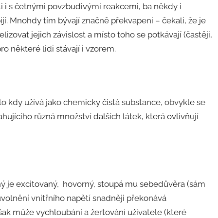
ali i s četnými povzbudivými reakcemi, ba někdy i
ijí. Mnohdy tím bývají značně překvapeni – čekali, že je
zovat jejich závislost a místo toho se potkávají (častěji,
 některé lidi stávají i vzorem.
álo kdy užívá jako chemicky čistá substance, obvykle se
ujícího různá množství dalších látek, která ovlivňují
aný je excitovaný, hovorný, stoupá mu sebedůvěra (sám
uvolnění vnitřního napětí snadněji překonává
šak může vychloubání a žertování uživatele (které