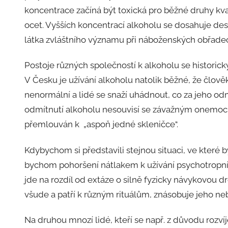
koncentrace začíná být toxická pro běžné druhy kva
ocet. Vyšších koncentrací alkoholu se dosahuje dest
látka zvláštního významu při náboženských obřadech
Postoje různých společností k alkoholu se historicky 
V Česku je užívání alkoholu natolik běžné, že člově
nenormální a lidé se snaží uhádnout, co za jeho od
odmítnutí alkoholu nesouvisí se závažným onemocn
přemlouván k „aspoň jedné skleničce“.
Kdybychom si představili stejnou situaci, ve které 
bychom pohoršení nátlakem k užívání psychotropní l
jde na rozdíl od extáze o silně fyzicky návykovou dr
všude a patří k různým rituálům, znásobuje jeho n
Na druhou mnozí lidé, kteří se např. z důvodu rozvíje