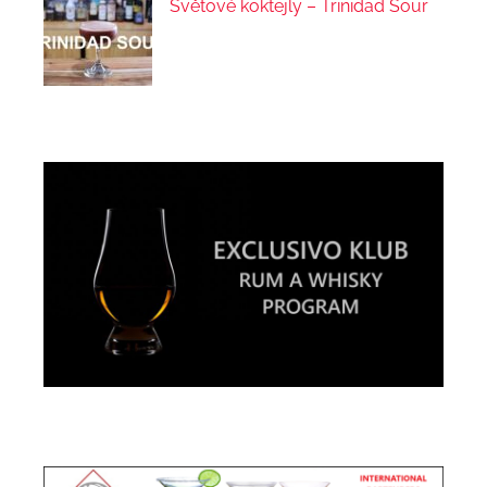
Světové koktejly – Trinidad Sour