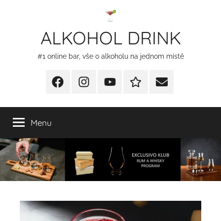
Přejít
k
ALKOHOL DRINK
obsahu
#1 online bar, vše o alkoholu na jednom místě
Facebook
Instagram
YT
Redakční
E-
kontakty
mail
Menu