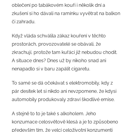
oblečení po tabákovém kouři i několik dní a
zkušení si ho dávali na ramínku vyvětrat na balkon
či zahradu.
Když vláda schválila zákaz kouření v těchto
prostorách, provozovatelé se obávali, že
zkrachují, protože tam kuřáci již nebudou chodit.
A situace dnes? Dnes už by nikoho snad ani
nenapadlo si v baru zapálit cigaretu.
To samé se dá očekávat s elektromobily, kdy z
pár desítek let si nikdo ani nevzpomene, že kdysi
automobily produkovaly zdraví škodlivé emise.
A stejně to to je také s alkoholem. Jeho
konzumace celosvětově klesá a je to způsobeno
především tím, že velcí celoživotní konzumenti