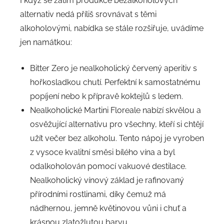
I když se zatím produkce bezalkoholových
alternativ nedá příliš srovnávat s těmi
alkoholovými, nabídka se stále rozšiřuje, uvádíme
jen namátkou:
Bitter Zero je nealkoholický červený aperitiv s
hořkosladkou chutí. Perfektní k samostatnému
popíjení nebo k přípravě koktejlů s ledem.
Nealkoholické Martini Floreale nabízí skvělou a
osvěžující alternativu pro všechny, kteří si chtějí
užít večer bez alkoholu. Tento nápoj je vyroben
z vysoce kvalitní směsi bílého vína a byl
odalkoholován pomocí vakuové destilace.
Nealkoholický vínový základ je rafinovaný
přírodními rostlinami, díky čemuž má
nádhernou, jemně květinovou vůni i chuť a
krásnou zlatožlutou barvu.