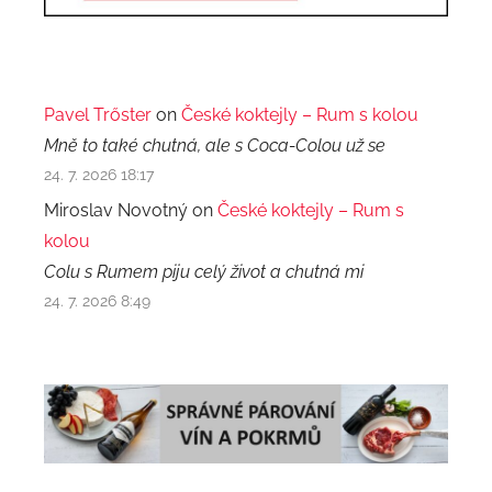
Pavel Trőster
on
České koktejly – Rum s kolou
Mně to také chutná, ale s Coca-Colou už se
24. 7. 2026 18:17
Miroslav Novotný on
České koktejly – Rum s
kolou
Colu s Rumem piju celý život a chutná mi
24. 7. 2026 8:49