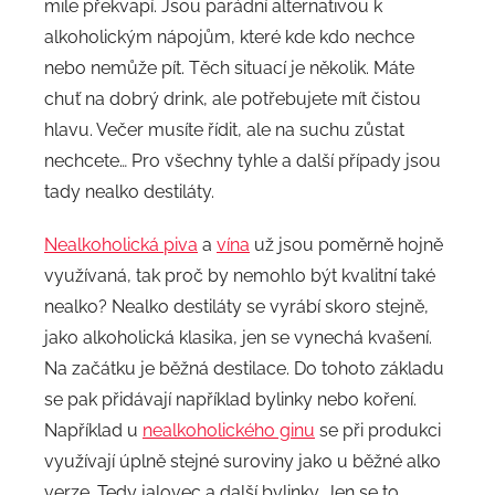
mile překvapí. Jsou parádní alternativou k
alkoholickým nápojům, které kde kdo nechce
nebo nemůže pít. Těch situací je několik. Máte
chuť na dobrý drink, ale potřebujete mít čistou
hlavu. Večer musíte řídit, ale na suchu zůstat
nechcete… Pro všechny tyhle a další případy jsou
tady nealko destiláty.
Nealkoholická piva
a
vína
už jsou poměrně hojně
využívaná, tak proč by nemohlo být kvalitní také
nealko? Nealko destiláty se vyrábí skoro stejně,
jako alkoholická klasika, jen se vynechá kvašení.
Na začátku je běžná destilace. Do tohoto základu
se pak přidávají například bylinky nebo koření.
Například u
nealkoholického ginu
se při produkci
využívají úplně stejné suroviny jako u běžné alko
verze. Tedy jalovec a další bylinky. Jen se to