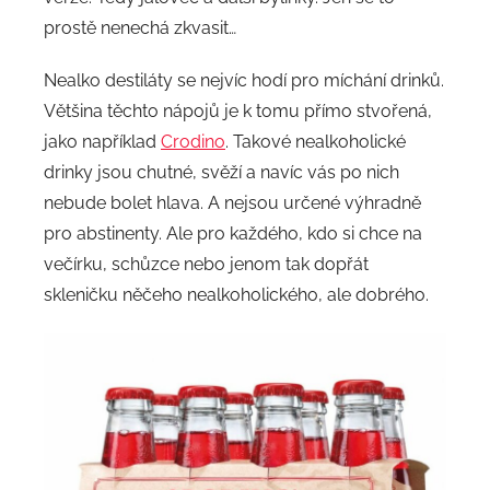
prostě nenechá zkvasit…
Nealko destiláty se nejvíc hodí pro míchání drinků.
Většina těchto nápojů je k tomu přímo stvořená,
jako například
Crodino
. Takové nealkoholické
drinky jsou chutné, svěží a navíc vás po nich
nebude bolet hlava. A nejsou určené výhradně
pro abstinenty. Ale pro každého, kdo si chce na
večírku, schůzce nebo jenom tak dopřát
skleničku něčeho nealkoholického, ale dobrého.