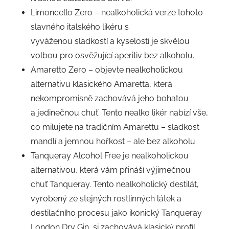
Limoncello Zero – nealkoholická verze tohoto
slavného italského likéru s
vyváženou sladkostí a kyselostí je skvělou
volbou pro osvěžující aperitiv bez alkoholu.
Amaretto Zero – objevte nealkoholickou
alternativu klasického Amaretta, která
nekompromisně zachovává jeho bohatou
a jedinečnou chuť. Tento nealko likér nabízí vše,
co milujete na tradičním Amarettu – sladkost
mandlí a jemnou hořkost – ale bez alkoholu.
Tanqueray Alcohol Free je nealkoholickou
alternativou, která vám přináší výjimečnou
chuť Tanqueray. Tento nealkoholický destilát,
vyrobený ze stejných rostlinných látek a
destilačního procesu jako ikonický Tanqueray
London Dry Gin, si zachovává klasický profil