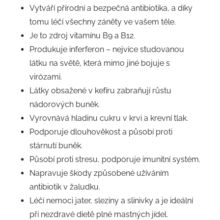
Vytváří přírodní a bezpečná antibiotika, a díky
tomu léčí všechny záněty ve vašem těle.
Je to zdroj vitamínu B9 a B12.
Produkuje inferferon – nejvíce studovanou
látku na světě, která mimo jiné bojuje s
virózami.
Látky obsažené v kefíru zabraňují růstu
nádorových buněk.
Vyrovnává hladinu cukru v krvi a krevní tlak.
Podporuje dlouhověkost a působí proti
stárnutí buněk.
Působí proti stresu, podporuje imunitní systém.
Napravuje škody způsobené užíváním
antibiotik v žaludku.
Léčí nemoci jater, sleziny a slinivky a je ideální
při nezdravé dietě plné mastných jídel.