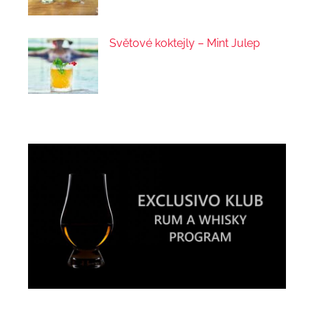
Světové koktejly – Mint Julep