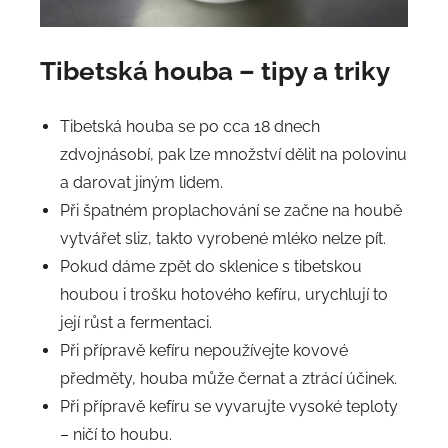
Tibetská houba – tipy a triky
Tibetská houba se po cca 18 dnech
zdvojnásobí, pak lze množství dělit na polovinu
a darovat jiným lidem.
Při špatném proplachování se začne na houbě
vytvářet sliz, takto vyrobené mléko nelze pít.
Pokud dáme zpět do sklenice s tibetskou
houbou i trošku hotového kefíru, urychlují to
její růst a fermentaci.
Při přípravě kefíru nepoužívejte kovové
předměty, houba může černat a ztrácí účinek.
Při přípravě kefíru se vyvarujte vysoké teploty
– ničí to houbu.