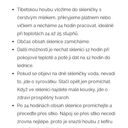
Tibetskou houbu vložíme do skleničky s
čerstvým mlékem, přikryjeme plátnem nebo
víčkem a necháme 24 hodin pracovat, ideálně
při teplotách 24 až 25 stupňů.
Občas obsah sklenice zamícháme.
Další možností je nechat sklenici 12 hodin při
pokojové teplotě a poté ji dát na 12 hodin do
lednice.
Pokud se objeví na dně skleničky voda, nevadí
to, jde o syrovátku. Stačí opět jen promíchat.
Když ve sklenici najdete malé kousky, jde o
zdraví prospěšný tvaroh.
Po 24 hodinách obsah sklenice promíchejte a
přeceďte přes sítko. Nápoj se přes sítko necedí
zrovna nejlépe, proto je snazší houbu z kefíru