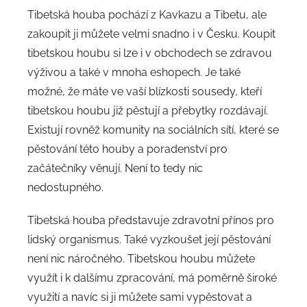
Tibetská houba pochází z Kavkazu a Tibetu, ale
zakoupit ji můžete velmi snadno i v Česku. Koupit
tibetskou houbu si lze i v obchodech se zdravou
výživou a také v mnoha eshopech. Je také
možné, že máte ve vaší blízkosti sousedy, kteří
tibetskou houbu již pěstují a přebytky rozdávají.
Existují rovněž komunity na sociálních sítí, které se
pěstování této houby a poradenství pro
začátečníky věnují. Není to tedy nic
nedostupného.
Tibetská houba představuje zdravotní přínos pro
lidský organismus. Také vyzkoušet její pěstování
není nic náročného. Tibetskou houbu můžete
využít i k dalšímu zpracování, má poměrně široké
využití a navíc si ji můžete sami vypěstovat a