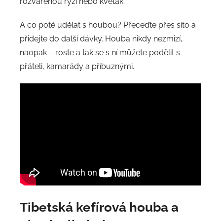
rozvařenou rýži nebo květák.
A co poté udělat s houbou? Přeceďte přes síto a
přidejte do další dávky. Houba nikdy nezmizí,
naopak – roste a tak se s ní můžete podělit s
přáteli, kamarády a příbuznými.
Tibetská kefírová houba a