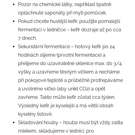
Pozor na chemické látky, například špatně
opláchnuté saponáty při mytí pomůcek.
Pokud chcete hustější kefír, použijte pomalejší
fermentaci v ledničce – kefír dozraje až po cca
7 dnech.
Sekundární fermentace – hotový kefír po 24
hodinách slijeme (prvotní fermentace) a
přelijeme do uzavíratelné sklenice max. do 3/4
výšky a uzavřeme těsným víčkem a necháme
při pokojové teplotě a průběžně protřepáváme
a uvolníme víčko (aby unikl CO2) a opět
zavřeme. Takto může kefír zůstat cca týden.
Výsledný kefír je kyselejší a má větší obsah
kyseliny listové.
Skladování houby – houba musí být vždy zalita
mlékem, skladujeme v lednici, pro