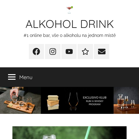
Přejít
k
ALKOHOL DRINK
obsahu
#1 online bar, vše o alkoholu na jednom místě
Facebook
Instagram
YT
Redakční
E-
kontakty
mail
Menu