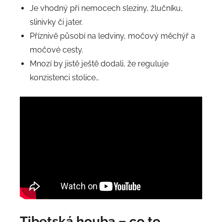
Je vhodný při nemocech sleziny, žlučníku,
slinivky či jater.
Příznivě působí na ledviny, močový měchýř a
močové cesty.
Mnozí by jistě ještě dodali, že reguluje
konzistenci stolice…
Tibetská houba – co to