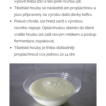
vylovit třeba lžící a ten poté rovnou pít.
Tibetské houby se následně jen propláchnou a
jsou připraveny na výrobu další dávky kefíru.
Pokud chcete, lze hned začít s výrobou
nového nápoje. Opláchnutou sklenici do které
vrátíte houbu lze zalít novým mlékem a postup
fermentace zopakovat.
Tibetské houby je třeba důkladněji
propláchnout cca jednou za 14 dní.