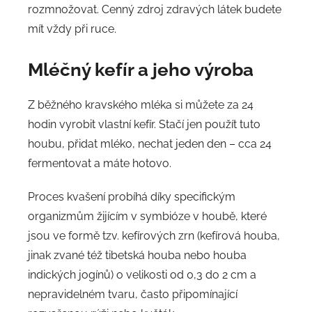
rozmnožovat. Cenný zdroj zdravých látek budete
mít vždy při ruce.
Mléčný kefír a jeho výroba
Z běžného kravského mléka si můžete za 24
hodin vyrobit vlastní kefír. Stačí jen použít tuto
houbu, přidat mléko, nechat jeden den – cca 24
fermentovat a máte hotovo.
Proces kvašení probíhá díky specifickým
organizmům žijícím v symbióze v houbě, které
jsou ve formě tzv. kefírových zrn (kefírová houba,
jinak zvané též tibetská houba nebo houba
indických jogínů) o velikosti od 0,3 do 2 cm a
nepravidelném tvaru, často připomínající