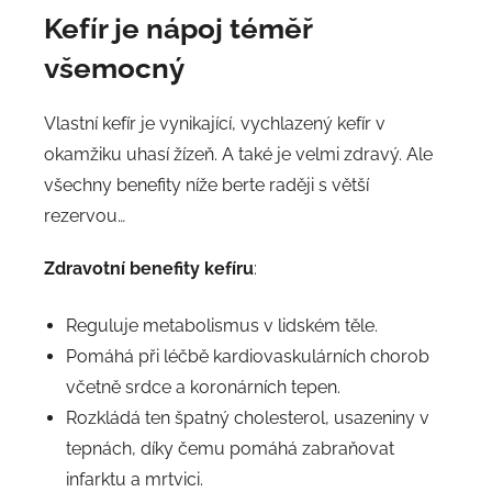
Kefír je nápoj téměř
všemocný
Vlastní kefír je vynikající, vychlazený kefír v
okamžiku uhasí žízeň. A také je velmi zdravý. Ale
všechny benefity níže berte raději s větší
rezervou…
Zdravotní benefity kefíru
:
Reguluje metabolismus v lidském těle.
Pomáhá při léčbě kardiovaskulárních chorob
včetně srdce a koronárních tepen.
Rozkládá ten špatný cholesterol, usazeniny v
tepnách, díky čemu pomáhá zabraňovat
infarktu a mrtvici.