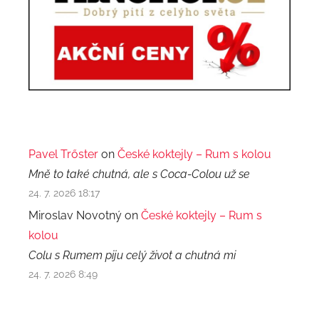
Pavel Trőster
on
České koktejly – Rum s kolou
Mně to také chutná, ale s Coca-Colou už se
24. 7. 2026 18:17
Miroslav Novotný on
České koktejly – Rum s
kolou
Colu s Rumem piju celý život a chutná mi
24. 7. 2026 8:49