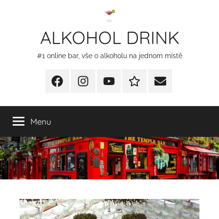
Přejít
k
ALKOHOL DRINK
obsahu
#1 online bar, vše o alkoholu na jednom místě
Facebook
Instagram
YT
Redakční
E-
kontakty
mail
Menu