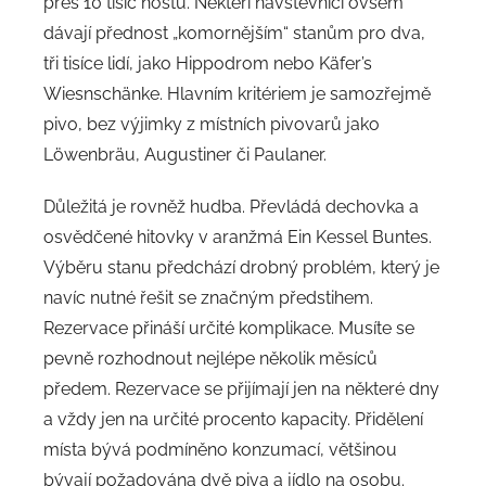
přes 10 tisíc hostů. Někteří návštěvníci ovšem
dávají přednost „komornějším“ stanům pro dva,
tři tisíce lidí, jako Hippodrom nebo Käfer’s
Wiesnschänke. Hlavním kritériem je samozřejmě
pivo, bez výjimky z místních pivovarů jako
Löwenbräu, Augustiner či Paulaner.
Důležitá je rovněž hudba. Převládá dechovka a
osvědčené hitovky v aranžmá Ein Kessel Buntes.
Výběru stanu předchází drobný problém, který je
navíc nutné řešit se značným předstihem.
Rezervace přináší určité komplikace. Musíte se
pevně rozhodnout nejlépe několik měsíců
předem. Rezervace se přijímají jen na některé dny
a vždy jen na určité procento kapacity. Přidělení
místa bývá podmíněno konzumací, většinou
bývají požadována dvě piva a jídlo na osobu.