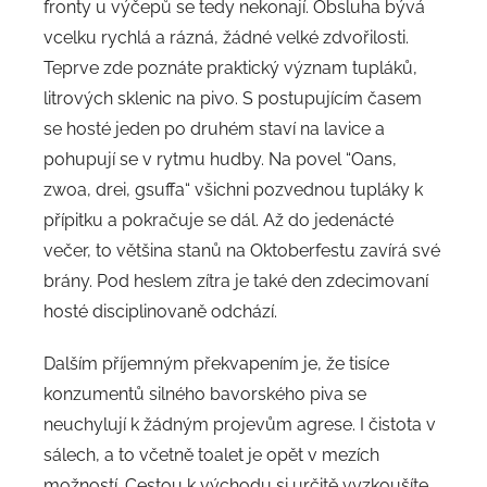
fronty u výčepů se tedy nekonají. Obsluha bývá
vcelku rychlá a rázná, žádné velké zdvořilosti.
Teprve zde poznáte praktický význam tupláků,
litrových sklenic na pivo. S postupujícím časem
se hosté jeden po druhém staví na lavice a
pohupují se v rytmu hudby. Na povel “Oans,
zwoa, drei, gsuffa“ všichni pozvednou tupláky k
přípitku a pokračuje se dál. Až do jedenácté
večer, to většina stanů na Oktoberfestu zavírá své
brány. Pod heslem zítra je také den zdecimovaní
hosté disciplinovaně odchází.
Dalším příjemným překvapením je, že tisíce
konzumentů silného bavorského piva se
neuchylují k žádným projevům agrese. I čistota v
sálech, a to včetně toalet je opět v mezích
možností. Cestou k východu si určitě vyzkoušíte