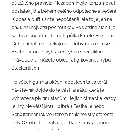
důležitého pravidla. Nezapomínejte konzumovat
dostatek jídla během celého odpoledne a večera.
Klobás a buřtů sníte nepočítaně, ale to je jen na
chuť. Asi největší pochoutkou ve většině stanů je
kachna, případně „Hendl“, půlka kuřete. Ve stanu
Ochsenbraterei opékají celé dobytče a menší stan
Fischer-Vroni je vyhrazen rybím specialitám.
Právě zde si můžete objednat grilovanou rybu
Steckerlfisch.
Po všech gurmánských radostech tak akorát
návštěvník dojde do té části areálu, která je
vyhrazena pivním stanům. Je jich čtrnáct a každý
je jiný. Největší jsou Hofbräu Festhalle nebo
Schottenhamel, ve kterém mnichovský starosta
celý Oktoberfest zahajuje. Tyto stany pojmou