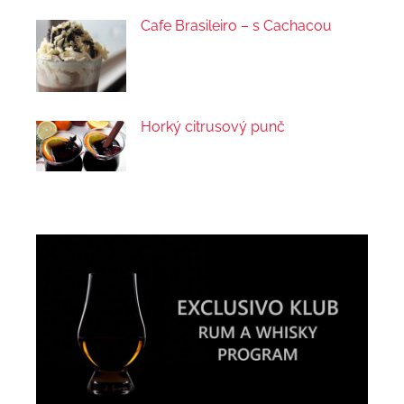
Cafe Brasileiro – s Cachacou
Horký citrusový punč